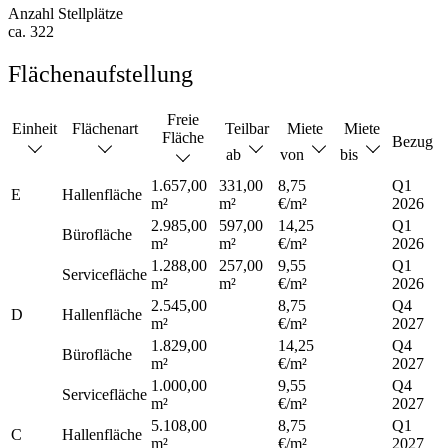
Anzahl Stellplätze
ca. 322
Flächenaufstellung
Freie
Einheit
Flächenart
Teilbar
Miete
Miete
Fläche
Bezug
ab
von
bis
1.657,00
331,00
8,75
Q1
E
Hallenfläche
m²
m²
€/m²
2026
2.985,00
597,00
14,25
Q1
Bürofläche
m²
m²
€/m²
2026
1.288,00
257,00
9,55
Q1
Servicefläche
m²
m²
€/m²
2026
2.545,00
8,75
Q4
D
Hallenfläche
m²
€/m²
2027
1.829,00
14,25
Q4
Bürofläche
m²
€/m²
2027
1.000,00
9,55
Q4
Servicefläche
m²
€/m²
2027
5.108,00
8,75
Q1
C
Hallenfläche
m²
€/m²
2027