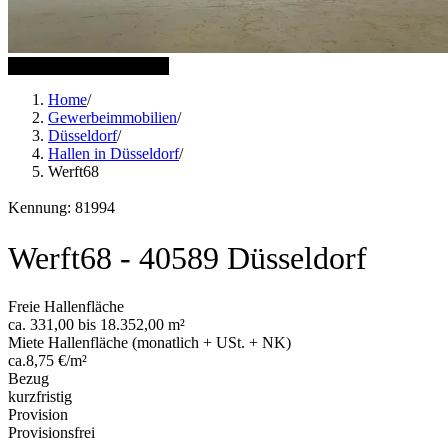
7 weitere Bilder anzeigen
Home
/
Gewerbeimmobilien
/
Düsseldorf
/
Hallen in Düsseldorf
/
Werft68
Kennung: 81994
Werft68 - 40589 Düsseldorf
Freie Hallenfläche
ca. 331,00 bis 18.352,00 m²
Miete Hallenfläche (monatlich + USt. + NK)
ca.8,75 €/m²
Bezug
kurzfristig
Provision
Provisionsfrei