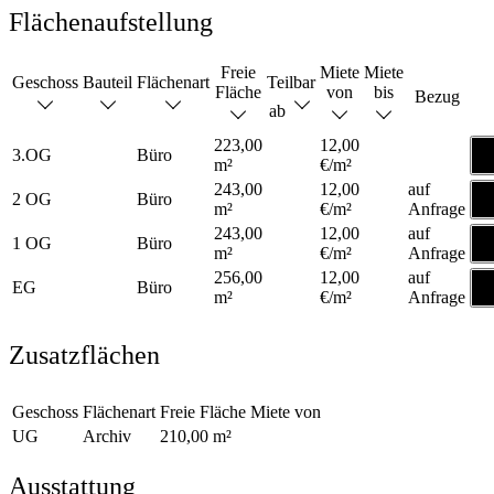
Flächenaufstellung
Freie
Miete
Miete
Geschoss
Bauteil
Flächenart
Teilbar
Fläche
von
bis
Bezug
ab
223,00
12,00
Gr
3.OG
Büro
m²
€/m²
a
243,00
12,00
auf
Gr
2 OG
Büro
m²
€/m²
Anfrage
a
243,00
12,00
auf
Gr
1 OG
Büro
m²
€/m²
Anfrage
a
256,00
12,00
auf
Gr
EG
Büro
m²
€/m²
Anfrage
a
Zusatzflächen
Geschoss
Flächenart
Freie Fläche
Miete von
UG
Archiv
210,00 m²
Ausstattung