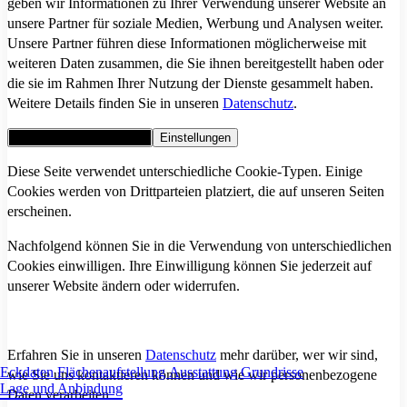
geben wir Informationen zu Ihrer Verwendung unserer Website an
unsere Partner für soziale Medien, Werbung und Analysen weiter.
Unsere Partner führen diese Informationen möglicherweise mit
weiteren Daten zusammen, die Sie ihnen bereitgestellt haben oder
die sie im Rahmen Ihrer Nutzung der Dienste gesammelt haben.
Weitere Details finden Sie in unseren
Datenschutz
.
Alle Cookies akzeptieren
Einstellungen
Diese Seite verwendet unterschiedliche Cookie-Typen. Einige
Cookies werden von Drittparteien platziert, die auf unseren Seiten
erscheinen.
Nachfolgend können Sie in die Verwendung von unterschiedlichen
Cookies einwilligen. Ihre Einwilligung können Sie jederzeit auf
unserer Website ändern oder widerrufen.
Erfahren Sie in unseren
Datenschutz
mehr darüber, wer wir sind,
Eckdaten
Flächenaufstellung
Ausstattung
Grundrisse
wie Sie uns kontaktieren können und wie wir personenbezogene
Lage und Anbindung
Daten verarbeiten.