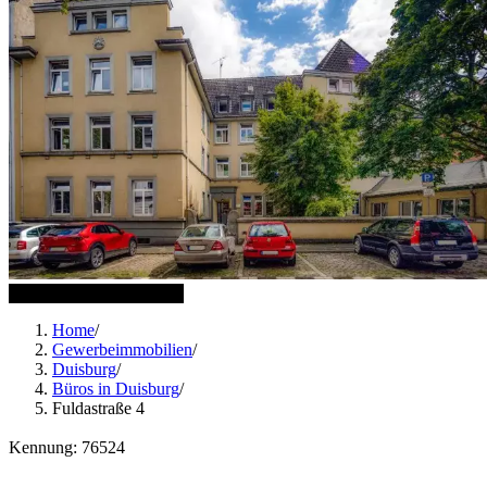
8 weitere Bilder anzeigen
Home
/
Gewerbeimmobilien
/
Duisburg
/
Büros in Duisburg
/
Fuldastraße 4
Kennung: 76524