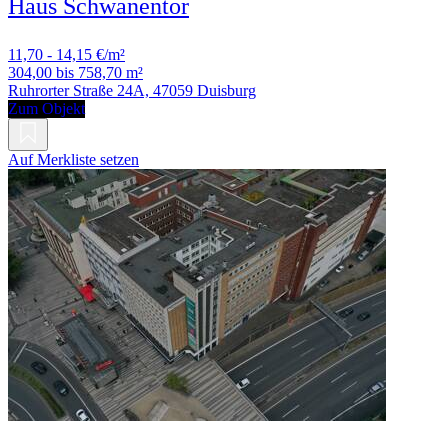
Haus Schwanentor
11,70 - 14,15 €/m²
304,00 bis 758,70 m²
Ruhrorter Straße 24A, 47059 Duisburg
Zum Objekt
Auf Merkliste setzen