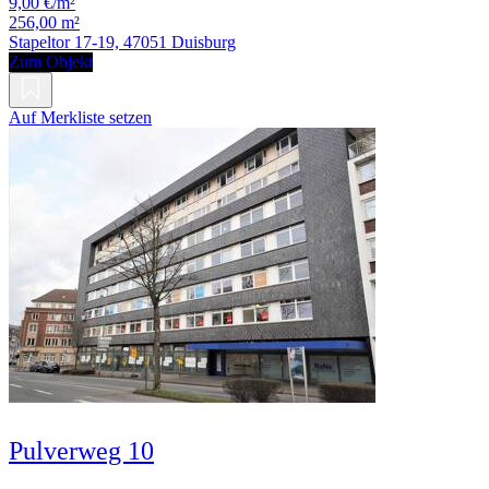
9,00 €/m²
256,00 m²
Stapeltor 17-19, 47051 Duisburg
Zum Objekt
Auf Merkliste setzen
Pulverweg 10