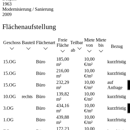
1963
Modernisierung / Sanierung
2009
Flächenaufstellung
Freie
Miete
Miete
Geschoss
Bauteil
Flächenart
Teilbar
Fläche
von
bis
Bezug
ab
185,00
10,00
15.OG
Büro
kurzfristig
m²
€/m²
216,00
10,00
15.OG
Büro
kurzfristig
m²
€/m²
232,29
10,00
auf
15.OG
Büro
m²
€/m²
Anfrage
139,82
10,00
10.OG
rechts
Büro
kurzfristig
m²
€/m²
434,16
10,00
3.OG
Büro
kurzfristig
m²
€/m²
439,88
10,00
1.OG
Büro
kurzfristig
m²
€/m²
172,23
10,00