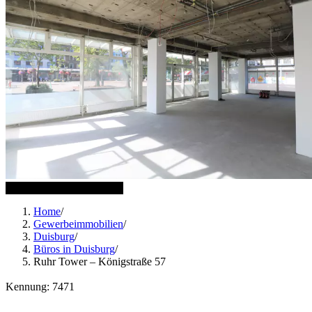
12 weitere Bilder anzeigen
Home
/
Gewerbeimmobilien
/
Duisburg
/
Büros in Duisburg
/
Ruhr Tower – Königstraße 57
Kennung: 7471