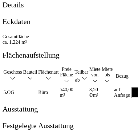
Details
Eckdaten
Gesamtfläche
ca. 1.224 m²
Flächenaufstellung
Freie
Miete
Miete
Geschoss
Bauteil
Flächenart
Teilbar
Fläche
von
bis
Bezug
ab
540,00
8,50
auf
Gr
5.OG
Büro
m²
€/m²
Anfrage
a
Ausstattung
Festgelegte Ausstattung