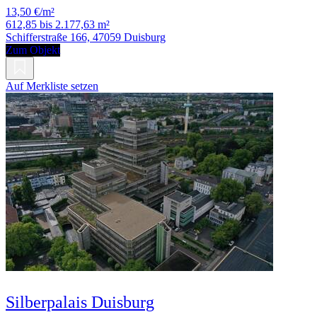
13,50 €/m²
612,85 bis 2.177,63 m²
Schifferstraße 166, 47059 Duisburg
Zum Objekt
Auf Merkliste setzen
Silberpalais Duisburg