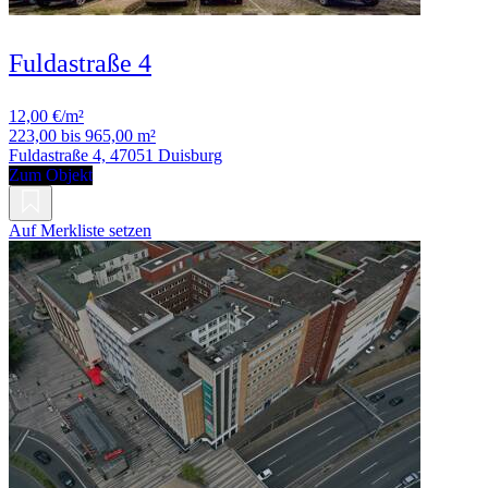
Fuldastraße 4
12,00 €/m²
223,00 bis 965,00 m²
Fuldastraße 4, 47051 Duisburg
Zum Objekt
Auf Merkliste setzen