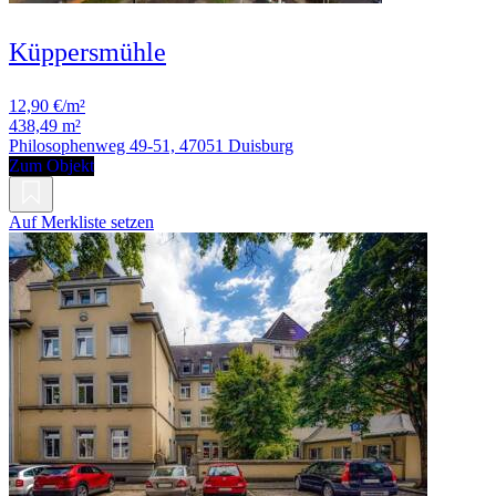
Küppersmühle
12,90 €/m²
438,49 m²
Philosophenweg 49-51, 47051 Duisburg
Zum Objekt
Auf Merkliste setzen