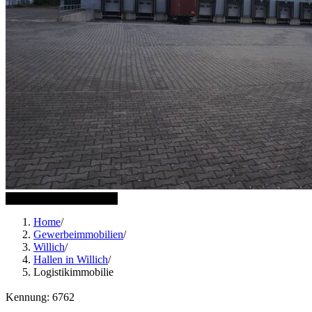
2 weitere Bilder anzeigen
Home
/
Gewerbeimmobilien
/
Willich
/
Hallen in Willich
/
Logistikimmobilie
Kennung: 6762