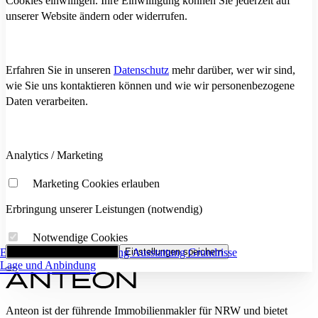
Cookies einwilligen. Ihre Einwilligung können Sie jederzeit auf
unserer Website ändern oder widerrufen.
Erfahren Sie in unseren
Datenschutz
mehr darüber, wer wir sind,
wie Sie uns kontaktieren können und wie wir personenbezogene
Daten verarbeiten.
Analytics / Marketing
Marketing Cookies erlauben
Erbringung unserer Leistungen (notwendig)
Notwendige Cookies
Eckdaten
Alle Cookies akzeptieren
Flächenaufstellung
Einstellungen speichern
Ausstattung
Grundrisse
Lage und Anbindung
Anteon ist der führende Immobilienmakler für NRW und bietet