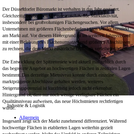
Der Düsseldorfer Büromarkt ist verhalten in das Jahr gestartet.
Gleichzeitig beobachten wir eine zunehmende Marktaktivität,
insbesondere bei großvolumigen Flächengesuchen. Vor allem
Unternehmen mit größeren Flächenbedarfen treten wieder verstärkt
am Markt auf. Vor diesem Hintergrund ist im weiteren Jahresverlauf
mit einer Belebung des Flächenumsatzes und größeren Abschlüssen
zu rechnen, die dem Markt zusätzliche Dynamik verleihen dürften.
Die Entwicklung der Spitzenmiete wird aktuell maßgeblich durch
das begrenzte Angebot an hochwertigen Flächen in zentralen Lagen
bestimmt. Das derzeitige Mietniveau konnte durch einzelne
marktprägende Abschlüsse gehalten werden, weiteres
Steigerungspotenzial ist kurzfristig jedoch nicht erkennbar.
Hintergrund ist, dass nur noch wenige verfügbare Flächen ein
Qualitätsniveau aufweisen, das neue Höchstmieten rechtfertigen
Industrie & Logistik
würde.
Allgemein
Insgesamt zeigt sich der Markt zunehmend differenziert. Während
hochwertige Flächen in etablierten Lagen weiterhin gezielt