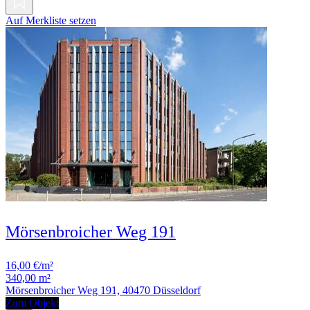
Auf Merkliste setzen
Mörsenbroicher Weg 191
16,00 €/m²
340,00 m²
Mörsenbroicher Weg 191, 40470 Düsseldorf
Zum Objekt