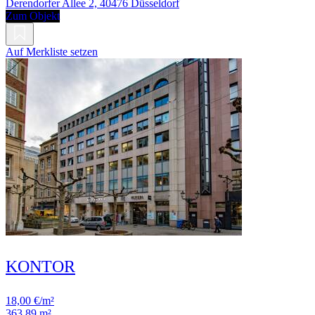
Derendorfer Allee 2, 40476 Düsseldorf
Zum Objekt
Auf Merkliste setzen
KONTOR
18,00 €/m²
363,89 m²