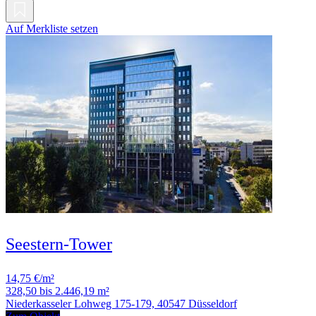
Auf Merkliste setzen
Seestern-Tower
14,75 €/m²
328,50 bis 2.446,19 m²
Niederkasseler Lohweg 175-179, 40547 Düsseldorf