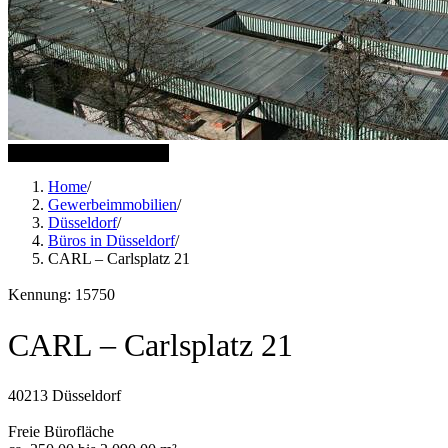
3 weitere Bilder anzeigen
Home
/
Gewerbeimmobilien
/
Düsseldorf
/
Büros in Düsseldorf
/
CARL – Carlsplatz 21
Kennung: 15750
CARL – Carlsplatz 21
40213 Düsseldorf
Freie Bürofläche