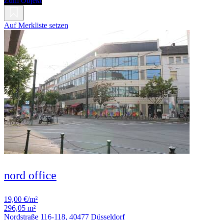
Zum Objekt
Auf Merkliste setzen
nord office
19,00 €/m²
296,05 m²
Nordstraße 116-118, 40477 Düsseldorf