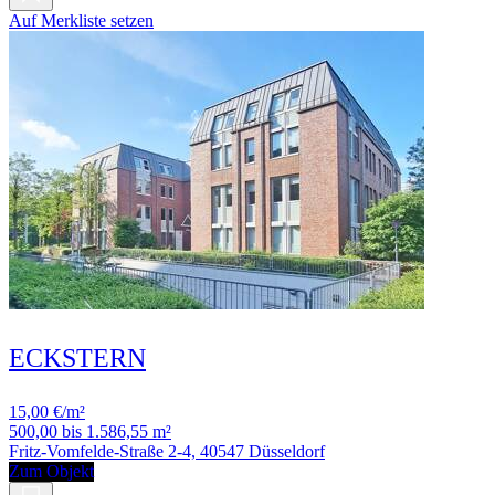
Auf Merkliste setzen
ECKSTERN
15,00 €/m²
500,00 bis 1.586,55 m²
Fritz-Vomfelde-Straße 2-4, 40547 Düsseldorf
Zum Objekt