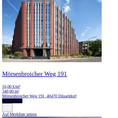
Mörsenbroicher Weg 191
16,00 €/m²
340,00 m²
Mörsenbroicher Weg 191, 40470 Düsseldorf
Zum Objekt
Auf Merkliste setzen