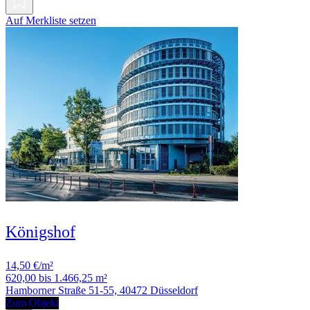
Auf Merkliste setzen
Königshof
14,50 €/m²
620,00 bis 1.466,25 m²
Hamborner Straße 51-55, 40472 Düsseldorf
Zum Objekt