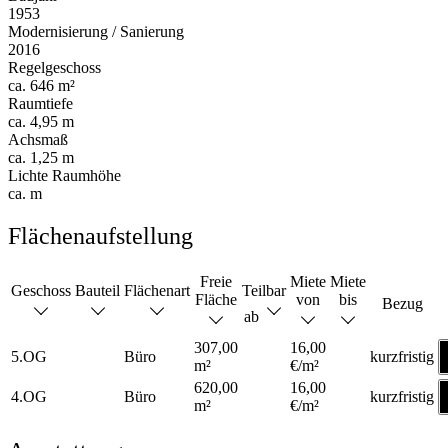
1953
Modernisierung / Sanierung
2016
Regelgeschoss
ca. 646 m²
Raumtiefe
ca. 4,95 m
Achsmaß
ca. 1,25 m
Lichte Raumhöhe
ca. m
Flächenaufstellung
Freie
Miete
Miete
Geschoss
Bauteil
Flächenart
Teilbar
Fläche
von
bis
Bezug
ab
307,00
16,00
5.OG
Büro
kurzfristig
m²
€/m²
620,00
16,00
4.OG
Büro
kurzfristig
m²
€/m²