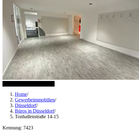
11 weitere Bilder anzeigen
Home
/
Gewerbeimmobilien
/
Düsseldorf
/
Büros in Düsseldorf
/
Tonhallenstraße 14-15
Kennung: 7423