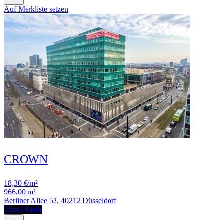
Auf Merkliste setzen
CROWN
18,30 €/m²
966,00 m²
Berliner Allee 52, 40212 Düsseldorf
Zum Objekt