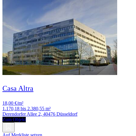
Casa Altra
18,00 €/m²
1.170,18 bis 2.380,55 m²
Derendorfer Allee 2, 40476 Düsseldorf
Zum Objekt
Auf Merkliste setzen