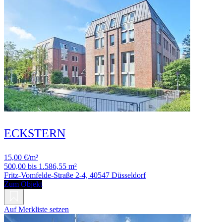
ECKSTERN
15,00 €/m²
500,00 bis 1.586,55 m²
Fritz-Vomfelde-Straße 2-4, 40547 Düsseldorf
Zum Objekt
Auf Merkliste setzen