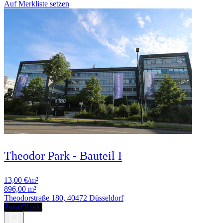
Auf Merkliste setzen
Theodor Park - Bauteil I
13,00 €/m²
896,00 m²
Theodorstraße 180, 40472 Düsseldorf
Zum Objekt