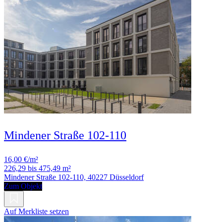
Mindener Straße 102-110
16,00 €/m²
226,29 bis 475,49 m²
Mindener Straße 102-110, 40227 Düsseldorf
Zum Objekt
Auf Merkliste setzen