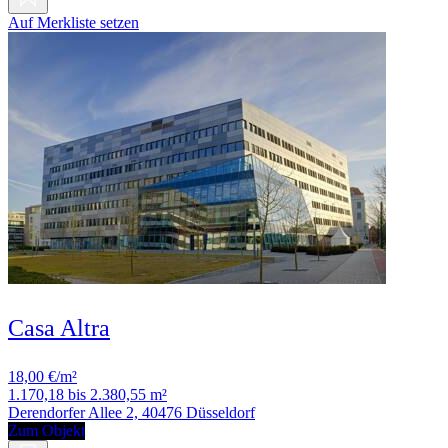
Auf Merkliste setzen
Casa Altra
18,00 €/m²
1.170,18 bis 2.380,55 m²
Derendorfer Allee 2, 40476 Düsseldorf
Zum Objekt