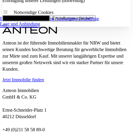
Erbringung unserer Leistungen (notwendig)
Notwendige Cookies
Eckdaten
Alle Cookies akzeptieren
Flächenaufstellung
Einstellungen speichern
Ausstattung
Grundrisse
Lage und Anbindung
Anteon ist der führende Immobilienmakler für NRW und bietet
seinen Kunden hochwertige Beratung für gewerbliche Immobilien
zur Miete und zum Kauf. Mit unserer langjährigen Expertise und
unserem großen Netzwerk sind wir ein starker Partner für unsere
Kunden.
Jetzt Immobilie finden
Anteon Immobilien
GmbH & Co. KG
Ernst-Schneider-Platz 1
40212 Düsseldorf
+49 (0)211 58 58 89-0