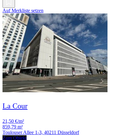
Auf Merkliste setzen
La Cour
21,50 €/m²
859,79 m²
Toulouser Allee 1-3, 40211 Düsseldorf
Zum Objekt