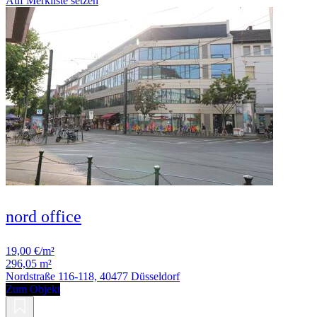
Auf Merkliste setzen
nord office
19,00 €/m²
296,05 m²
Nordstraße 116-118, 40477 Düsseldorf
Zum Objekt