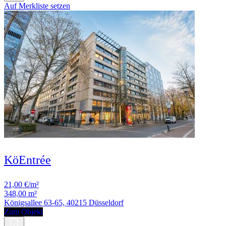
Auf Merkliste setzen
KöEntrée
21,00 €/m²
348,00 m²
Königsallee 63-65, 40215 Düsseldorf
Zum Objekt