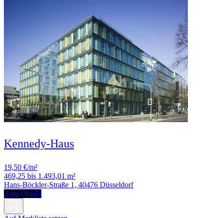
Kennedy-Haus
19,50 €/m²
469,25 bis 1.493,01 m²
Hans-Böckler-Straße 1, 40476 Düsseldorf
Zum Objekt