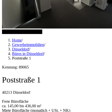
5 weitere Bilder anzeigen
Home
/
Gewerbeimmobilien
/
Düsseldorf
/
Büros in Düsseldorf
/
Poststraße 1
Kennung: 89065
Poststraße 1
40213 Düsseldorf
Freie Bürofläche
ca. 145,00 bis 436,00 m²
Miete Bürofläche (monatlich + USt. + NK)