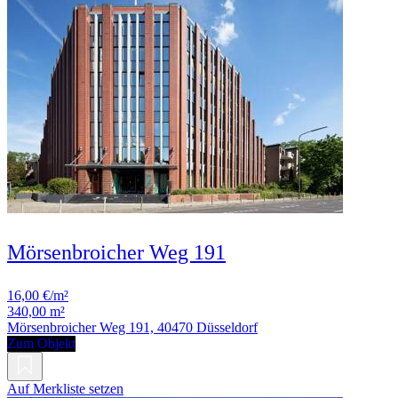
Mörsenbroicher Weg 191
16,00 €/m²
340,00 m²
Mörsenbroicher Weg 191, 40470 Düsseldorf
Zum Objekt
Auf Merkliste setzen