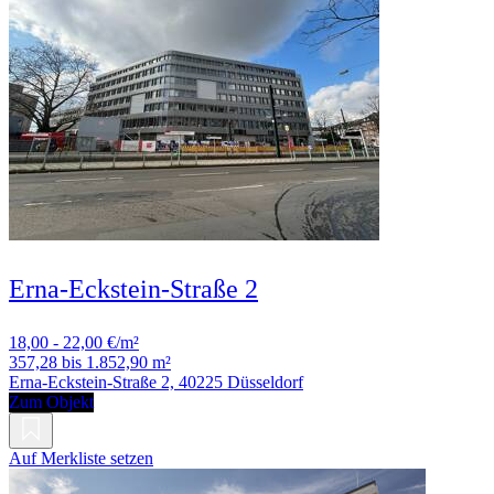
Erna-Eckstein-Straße 2
18,00 - 22,00 €/m²
357,28 bis 1.852,90 m²
Erna-Eckstein-Straße 2, 40225 Düsseldorf
Zum Objekt
Auf Merkliste setzen