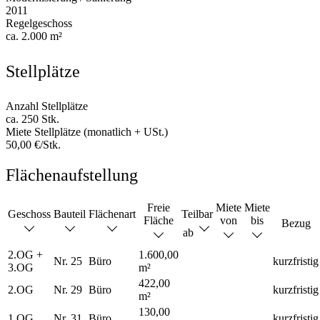
2011
Regelgeschoss
ca. 2.000 m²
Stellplätze
Anzahl Stellplätze
ca. 250 Stk.
Miete Stellplätze (monatlich + USt.)
50,00 €/Stk.
Flächenaufstellung
Freie
Miete
Miete
Geschoss
Bauteil
Flächenart
Teilbar
Fläche
von
bis
Bezug
ab
2.OG +
1.600,00
Nr. 25
Büro
kurzfristig
3.OG
m²
422,00
2.OG
Nr. 29
Büro
kurzfristig
m²
130,00
1.OG
Nr. 31
Büro
kurzfristig