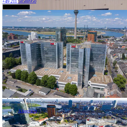
+49 211 58588950
Jetzt anfragen
Industrie & Logistik
Allgemein