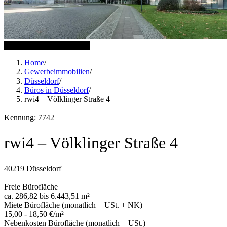
16 weitere Bilder anzeigen
Home
/
Gewerbeimmobilien
/
Düsseldorf
/
Büros in Düsseldorf
/
rwi4 – Völklinger Straße 4
Kennung: 7742
rwi4 – Völklinger Straße 4
40219 Düsseldorf
Freie Bürofläche
ca. 286,82 bis 6.443,51 m²
Miete Bürofläche (monatlich + USt. + NK)
15,00 - 18,50 €/m²
Nebenkosten Bürofläche (monatlich + USt.)