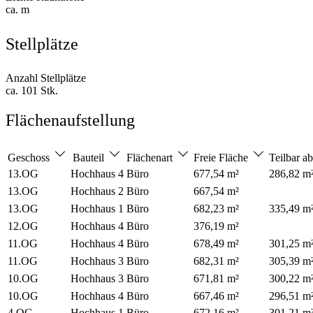
ca. m
Stellplätze
Anzahl Stellplätze
ca. 101 Stk.
Flächenaufstellung
Geschoss
Bauteil
Flächenart
Freie Fläche
Teilbar a
13.OG
Hochhaus 4
Büro
677,54 m²
286,82 m
13.OG
Hochhaus 2
Büro
667,54 m²
13.OG
Hochhaus 1
Büro
682,23 m²
335,49 m
12.OG
Hochhaus 4
Büro
376,19 m²
11.OG
Hochhaus 4
Büro
678,49 m²
301,25 m
11.OG
Hochhaus 3
Büro
682,31 m²
305,39 m
10.OG
Hochhaus 3
Büro
671,81 m²
300,22 m
10.OG
Hochhaus 4
Büro
667,46 m²
296,51 m
4.OG
Hochhaus 1
Büro
672,16 m²
301,21 m