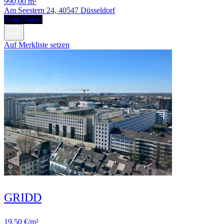
990,00 m²
Am Seestern 24, 40547 Düsseldorf
Zum Objekt
Auf Merkliste setzen
GRIDD
19,50 €/m²