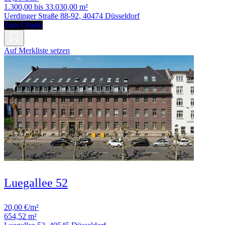
1.300,00 bis 33.030,00 m²
Uerdinger Straße 88-92, 40474 Düsseldorf
Zum Objekt
Auf Merkliste setzen
Luegallee 52
20,00 €/m²
654,52 m²