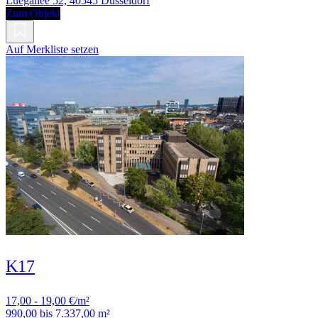
Luegallee 52, 40545 Düsseldorf
Zum Objekt
Auf Merkliste setzen
K17
17,00 - 19,00 €/m²
990,00 bis 7.337,00 m²