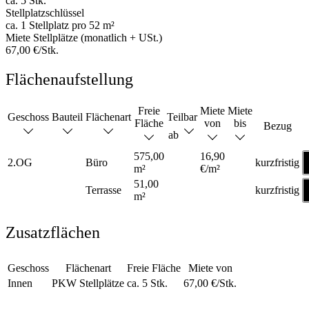
ca. 5 Stk.
Stellplatzschlüssel
ca. 1 Stellplatz pro 52 m²
Miete Stellplätze (monatlich + USt.)
67,00 €/Stk.
Flächenaufstellung
Freie
Miete
Miete
Geschoss
Bauteil
Flächenart
Teilbar
Fläche
von
bis
Bezug
ab
575,00
16,90
2.OG
Büro
kurzfristig
m²
€/m²
51,00
Terrasse
kurzfristig
m²
Zusatzflächen
Geschoss
Flächenart
Freie Fläche
Miete von
Innen
PKW Stellplätze
ca. 5 Stk.
67,00 €/Stk.