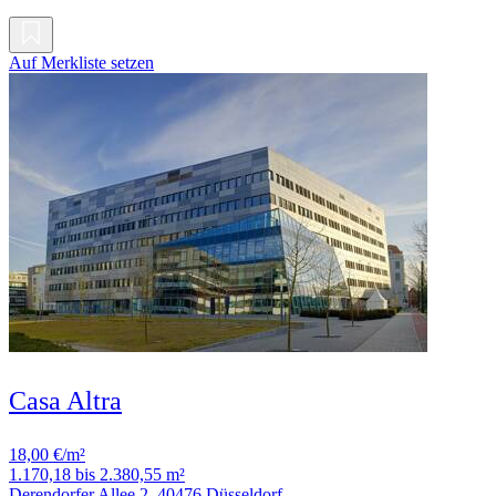
Auf Merkliste setzen
Casa Altra
18,00 €/m²
1.170,18 bis 2.380,55 m²
Derendorfer Allee 2, 40476 Düsseldorf