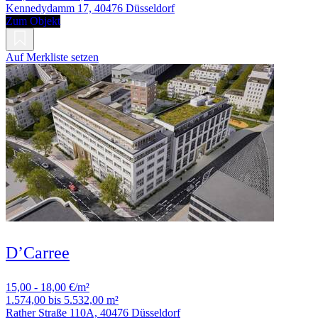
Kennedydamm 17, 40476 Düsseldorf
Zum Objekt
Auf Merkliste setzen
D’Carree
15,00 - 18,00 €/m²
1.574,00 bis 5.532,00 m²
Rather Straße 110A, 40476 Düsseldorf