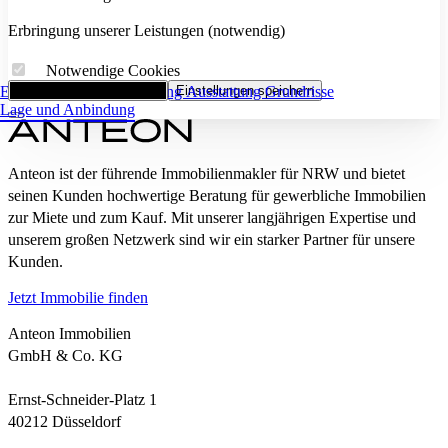
Erbringung unserer Leistungen (notwendig)
Notwendige Cookies
Eckdaten
Alle Cookies akzeptieren
Flächenaufstellung
Einstellungen speichern
Ausstattung
Grundrisse
Lage und Anbindung
Anteon ist der führende Immobilienmakler für NRW und bietet
seinen Kunden hochwertige Beratung für gewerbliche Immobilien
zur Miete und zum Kauf. Mit unserer langjährigen Expertise und
unserem großen Netzwerk sind wir ein starker Partner für unsere
Kunden.
Jetzt Immobilie finden
Anteon Immobilien
GmbH & Co. KG
Ernst-Schneider-Platz 1
40212 Düsseldorf