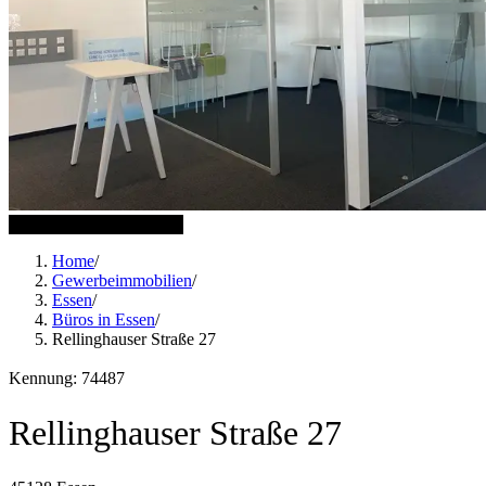
8 weitere Bilder anzeigen
Home
/
Gewerbeimmobilien
/
Essen
/
Büros in Essen
/
Rellinghauser Straße 27
Kennung: 74487
Rellinghauser Straße 27