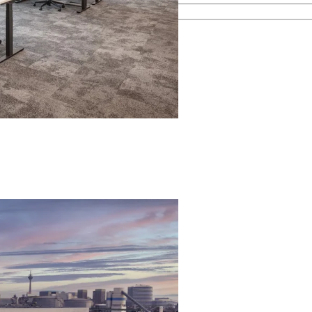
esamten Immobilienprozess.
men kennen.