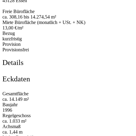
45128 Essen
Freie Bürofläche
ca. 308,16 bis 14.274,54 m²
Miete Bürofläche (monatlich + USt. + NK)
13,00 €/m²
Bezug
kurzfristig
Provision
Provisionsfrei
Details
Eckdaten
Gesamtfläche
ca. 14.149 m²
Baujahr
1996
Regelgeschoss
ca. 1.033 m²
Achsmaß
ca. 1,44 m