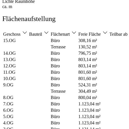
Lichte Raumhöhe
ca. m
Flächenaufstellung
Geschoss
Bauteil
Flächenart
Freie Fläche
Teilbar ab
15.OG
Büro
308,16 m²
Terrasse
130,52 m²
14.OG
Büro
796,75 m²
13.OG
Büro
803,14 m²
12.OG
Büro
803,14 m²
11.OG
Büro
801,60 m²
10.OG
Büro
801,60 m²
9.OG
Büro
524,31 m²
Terrasse
304,49 m²
8.OG
Büro
800,04 m²
7.OG
Büro
1.123,04 m²
6.OG
Büro
1.123,04 m²
5.OG
Büro
1.123,04 m²
4.OG
Büro
1.123,04 m²