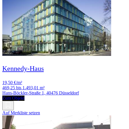
Kennedy-Haus
19,50 €/m²
469,25 bis 1.493,01 m²
Hans-Böckler-Straße 1, 40476 Düsseldorf
Zum Objekt
Auf Merkliste setzen