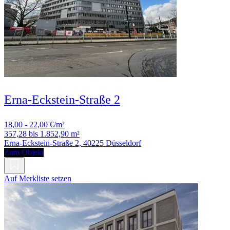
Erna-Eckstein-Straße 2
18,00 - 22,00 €/m²
357,28 bis 1.852,90 m²
Erna-Eckstein-Straße 2, 40225 Düsseldorf
Zum Objekt
Auf Merkliste setzen