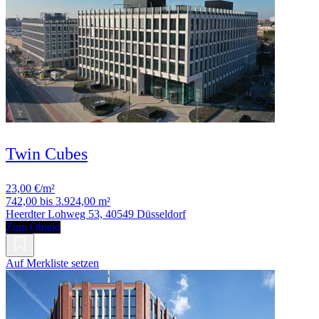
Twin Cubes
23,00 €/m²
742,00 bis 3.924,00 m²
Heerdter Lohweg 53, 40549 Düsseldorf
Zum Objekt
Auf Merkliste setzen