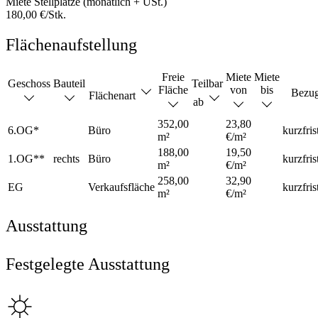
Miete Stellplätze (monatlich + USt.)
180,00 €/Stk.
Flächenaufstellung
Freie
Miete
Miete
Geschoss
Bauteil
Teilbar
Fläche
von
bis
Bezu
Flächenart
ab
352,00
23,80
6.OG*
Büro
kurzfris
m²
€/m²
188,00
19,50
1.OG**
rechts
Büro
kurzfris
m²
€/m²
258,00
32,90
EG
Verkaufsfläche
kurzfris
m²
€/m²
Ausstattung
Festgelegte Ausstattung