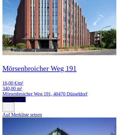
Mörsenbroicher Weg 191
16,00 €/m²
340,00 m²
Mörsenbroicher Weg 191, 40470 Düsseldorf
Zum Objekt
Auf Merkliste setzen