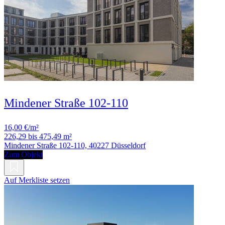
Mindener Straße 102-110
16,00 €/m²
226,29 bis 475,49 m²
Mindener Straße 102-110, 40227 Düsseldorf
Zum Objekt
Auf Merkliste setzen