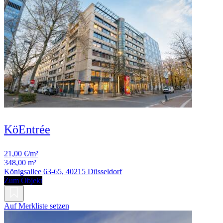
KöEntrée
21,00 €/m²
348,00 m²
Königsallee 63-65, 40215 Düsseldorf
Zum Objekt
Auf Merkliste setzen