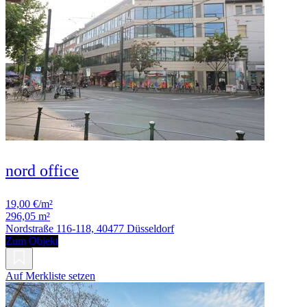
nord office
19,00 €/m²
296,05 m²
Nordstraße 116-118, 40477 Düsseldorf
Zum Objekt
Auf Merkliste setzen