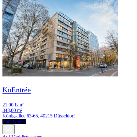
KöEntrée
21,00 €/m²
348,00 m²
Königsallee 63-65, 40215 Düsseldorf
Zum Objekt
Auf Merkliste setzen