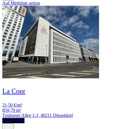
Auf Merkliste setzen
La Cour
21,50 €/m²
859,79 m²
Toulouser Allee 1-3, 40211 Düsseldorf
Zum Objekt