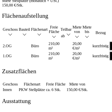
Miete Stellplätze (monatlich + USt.)
150,00 €/Stk.
Flächenaufstellung
Freie
Miete
Miete
Geschoss
Bauteil
Flächenart
Teilbar
Fläche
von
bis
Bezug
ab
210,00
20,00
2.OG
Büro
kurzfristig
m²
€/m²
210,00
20,00
1.OG
Büro
kurzfristig
m²
€/m²
Zusatzflächen
Geschoss
Flächenart
Freie Fläche
Miete von
Innen
PKW Stellplätze
ca. 6 Stk.
150,00 €/Stk.
Ausstattung