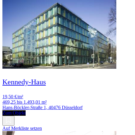
Kennedy-Haus
19,50 €/m²
469,25 bis 1.493,01 m²
Hans-Böckler-Straße 1, 40476 Düsseldorf
Zum Objekt
Auf Merkliste setzen