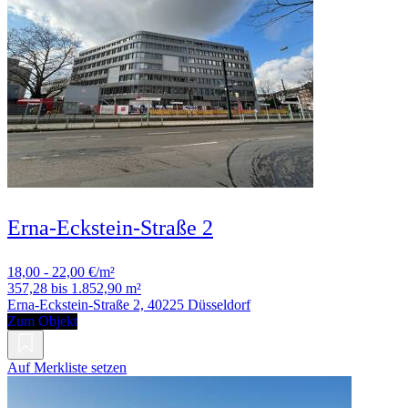
Erna-Eckstein-Straße 2
18,00 - 22,00 €/m²
357,28 bis 1.852,90 m²
Erna-Eckstein-Straße 2, 40225 Düsseldorf
Zum Objekt
Auf Merkliste setzen