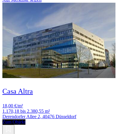
Casa Altra
18,00 €/m²
1.170,18 bis 2.380,55 m²
Derendorfer Allee 2, 40476 Düsseldorf
Zum Objekt