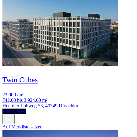
Twin Cubes
23,00 €/m²
742,00 bis 3.924,00 m²
Heerdter Lohweg 53, 40549 Düsseldorf
Zum Objekt
Auf Merkliste setzen