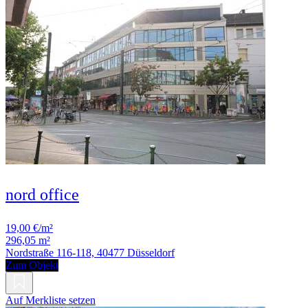
nord office
19,00 €/m²
296,05 m²
Nordstraße 116-118, 40477 Düsseldorf
Zum Objekt
Auf Merkliste setzen