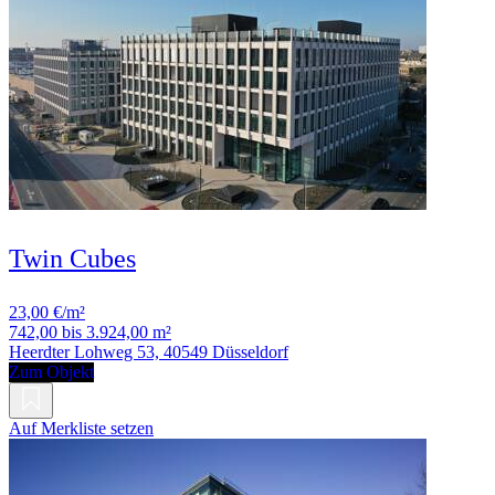
Twin Cubes
23,00 €/m²
742,00 bis 3.924,00 m²
Heerdter Lohweg 53, 40549 Düsseldorf
Zum Objekt
Auf Merkliste setzen