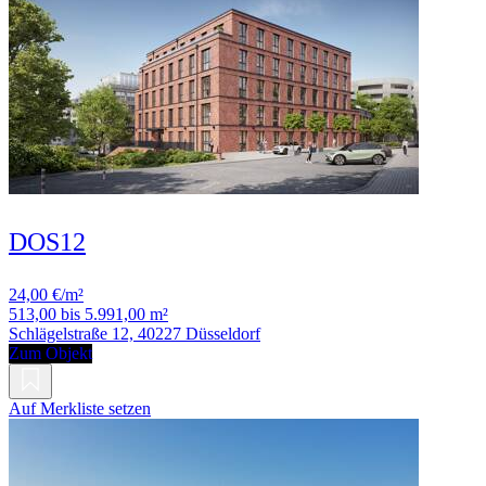
DOS12
24,00 €/m²
513,00 bis 5.991,00 m²
Schlägelstraße 12, 40227 Düsseldorf
Zum Objekt
Auf Merkliste setzen