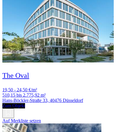
The Oval
19,50 - 24,50 €/m²
510,15 bis 2.775,92 m²
Hans-Böckler-Straße 33, 40476 Düsseldorf
Zum Objekt
Auf Merkliste setzen