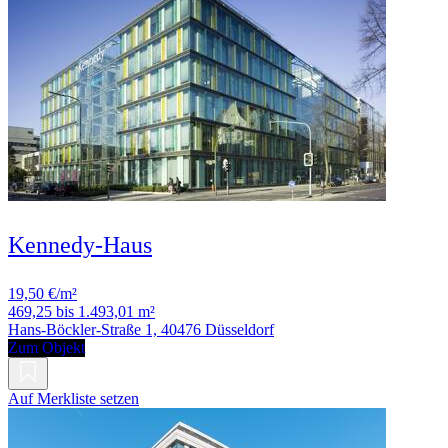
Kennedy-Haus
19,50 €/m²
469,25 bis 1.493,01 m²
Hans-Böckler-Straße 1, 40476 Düsseldorf
Zum Objekt
Auf Merkliste setzen