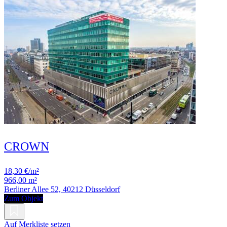
CROWN
18,30 €/m²
966,00 m²
Berliner Allee 52, 40212 Düsseldorf
Zum Objekt
Auf Merkliste setzen