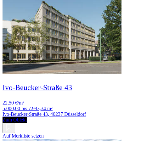
Ivo-Beucker-Straße 43
22,50 €/m²
5.000,00 bis 7.993,34 m²
Ivo-Beucker-Straße 43, 40237 Düsseldorf
Zum Objekt
Auf Merkliste setzen