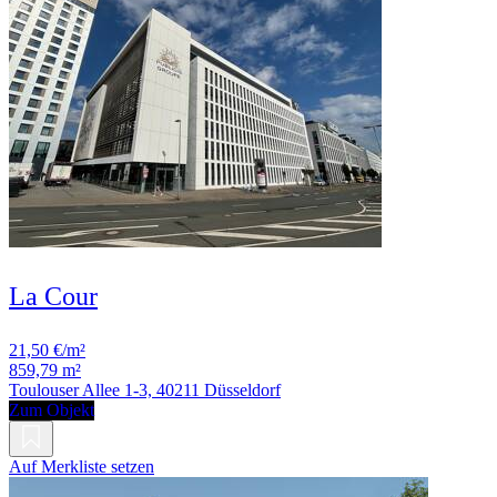
La Cour
21,50 €/m²
859,79 m²
Toulouser Allee 1-3, 40211 Düsseldorf
Zum Objekt
Auf Merkliste setzen