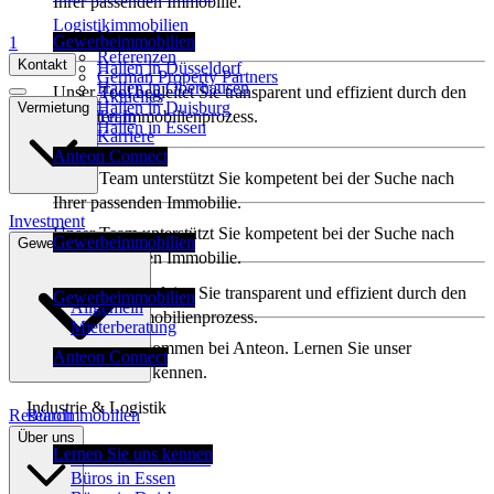
Ihrer passenden Immobilie.
Logistikimmobilien
Unternehmen
Gewerbeimmobilien
1
Referenzen
Kontakt
Hallen in Düsseldorf
German Property Partners
Hallen in Oberhausen
Unser Tool begleitet Sie transparent und effizient durch den
Aktuelles
Hallen in Duisburg
Vermietung
Team
gesamten Immobilienprozess.
Hallen in Essen
Karriere
Anteon Connect
Unser Team unterstützt Sie kompetent bei der Suche nach
Ihrer passenden Immobilie.
Investment
Unser Team unterstützt Sie kompetent bei der Suche nach
Gewerbeimmobilien
Gewerbeimmobilien
Ihrer passenden Immobilie.
Bürovermietung
Unser Tool begleitet Sie transparent und effizient durch den
Gewerbeimmobilien
Allgemein
gesamten Immobilienprozess.
Mieterberatung
Herzlich willkommen bei Anteon. Lernen Sie unser
Anteon Connect
Unternehmen kennen.
Industrie & Logistik
Research
Büroimmobilien
Über uns
Allgemein
Lernen Sie uns kennen
Büros in Düsseldorf
Büros in Essen