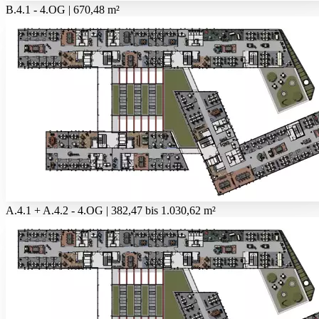
B.4.1 - 4.OG | 670,48 m²
A.4.1 + A.4.2 - 4.OG | 382,47 bis 1.030,62 m²