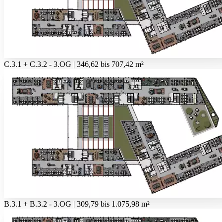
C.3.1 + C.3.2 - 3.OG | 346,62 bis 707,42 m²
B.3.1 + B.3.2 - 3.OG | 309,79 bis 1.075,98 m²