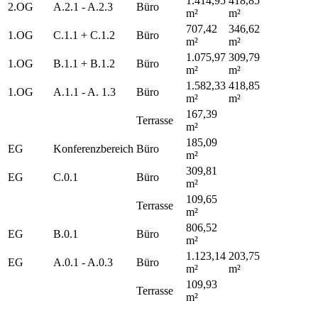
1.414,95
418,85
2.OG
A.2.1 - A.2.3
Büro
m²
m²
707,42
346,62
1.OG
C.1.1 + C.1.2
Büro
m²
m²
1.075,97
309,79
1.OG
B.1.1 + B.1.2
Büro
m²
m²
1.582,33
418,85
1.OG
A.1.1 - A. 1.3
Büro
m²
m²
167,39
Terrasse
m²
185,09
EG
Konferenzbereich
Büro
m²
309,81
EG
C.0.1
Büro
m²
109,65
Terrasse
m²
806,52
EG
B.0.1
Büro
m²
1.123,14
203,75
EG
A.0.1 - A.0.3
Büro
m²
m²
109,93
Terrasse
m²