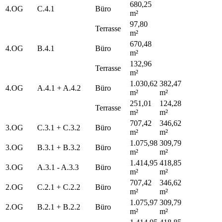
680,25
4.OG
C.4.1
Büro
m²
97,80
Terrasse
m²
670,48
4.OG
B.4.1
Büro
m²
132,96
Terrasse
m²
1.030,62
382,47
4.OG
A.4.1 + A.4.2
Büro
m²
m²
251,01
124,28
Terrasse
m²
m²
707,42
346,62
3.OG
C.3.1 + C.3.2
Büro
m²
m²
1.075,98
309,79
3.OG
B.3.1 + B.3.2
Büro
m²
m²
1.414,95
418,85
3.OG
A.3.1 - A.3.3
Büro
m²
m²
707,42
346,62
2.OG
C.2.1 + C.2.2
Büro
m²
m²
1.075,97
309,79
2.OG
B.2.1 + B.2.2
Büro
m²
m²