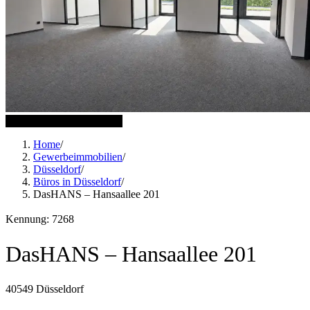
15 weitere Bilder anzeigen
Home
/
Gewerbeimmobilien
/
Düsseldorf
/
Büros in Düsseldorf
/
DasHANS – Hansaallee 201
Kennung: 7268
DasHANS – Hansaallee 201
40549 Düsseldorf