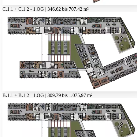
C.1.1 + C.1.2 - 1.OG | 346,62 bis 707,42 m²
B.1.1 + B.1.2 - 1.OG | 309,79 bis 1.075,97 m²