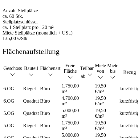
Anzahl Stellplätze
ca. 60 Stk.
Stellplatzschlüssel
ca. 1 Stellplatz pro 120 m²
Miete Stellplätze (monatlich + USt.)
135,00 €/Stk.
Flächenaufstellung
Freie
Miete
Miete
Geschoss
Bauteil
Flächenart
Teilbar
Fläche
von
bis
Bezug
ab
1.750,00
19,50
6.OG
Riegel
Büro
kurzfristi
m²
€/m²
4.700,00
19,50
6.OG
Quadrat
Büro
kurzfristi
m²
€/m²
5.000,00
19,50
5.OG
Quadrat
Büro
kurzfristi
m²
€/m²
1.750,00
19,50
5.OG
Riegel
Büro
kurzfristi
m²
€/m²
5.000,00
19,50
4.OG
Quadrat
Büro
kurzfristi