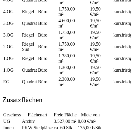
m²
€/m²
1.750,00
19,50
4.OG
Riegel
Büro
kurzfristi
m²
€/m²
4.600,00
19,50
3.OG
Quadrat
Büro
kurzfristi
m²
€/m²
1.750,00
19,50
3.OG
Riegel
Büro
kurzfristi
m²
€/m²
Riegel
1.750,00
19,50
2.OG
Büro
kurzfristi
Süd
m²
€/m²
1.380,00
19,50
1.OG
Riegel
Büro
kurzfristi
m²
€/m²
1.300,00
19,50
1.OG
Quadrat
Büro
kurzfristi
m²
€/m²
2.300,00
19,50
EG
Quadrat
Büro
kurzfristi
m²
€/m²
Zusatzflächen
Geschoss
Flächenart
Freie Fläche
Miete von
UG
Archiv
3.527,00 m²
8,00 €/m²
Innen
PKW Stellplätze
ca. 60 Stk.
135,00 €/Stk.