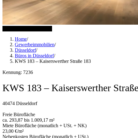
8 weitere Bilder anzeigen
Home
/
Gewerbeimmobilien
/
Düsseldorf
/
Büros in Düsseldorf
/
KWS 183 – Kaiserswerther Straße 183
Kennung: 7236
KWS 183 – Kaiserswerther Straß
40474 Düsseldorf
Freie Bürofläche
ca. 293,87 bis 1.009,17 m²
Miete Bürofläche (monatlich + USt. + NK)
23,00 €/m²
Nebenkosten Bürofläche (monatlich + USt.)