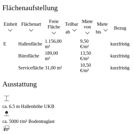
Flächenaufstellung
Freie
Miete
Einheit
Flächenart
Teilbar
Miete
Fläche
von
Bezug
ab
bis
1.156,00
9,50
E
Hallenfläche
kurzfristig
m²
€/m²
189,00
13,50
Bürofläche
kurzfristig
m²
€/m²
10,50
Servicefläche
31,00 m²
kurzfristig
€/m²
Ausstattung
ca. 6.5 m Hallenhöhe UKB
ca. 5000 t/m² Bodentraglast