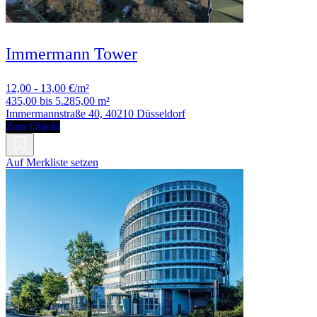
Immermann Tower
12,00 - 13,00 €/m²
435,00 bis 5.285,00 m²
Immermannstraße 40, 40210 Düsseldorf
Zum Objekt
Auf Merkliste setzen