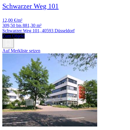
Schwarzer Weg 101
12,00 €/m²
309,50 bis 881,30 m²
Schwarzer Weg 101, 40593 Düsseldorf
Zum Objekt
Auf Merkliste setzen