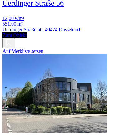
Uerdinger Straße 56
12,00 €/m²
551,00 m²
Uerdinger Straße 56, 40474 Düsseldorf
Zum Objekt
Auf Merkliste setzen