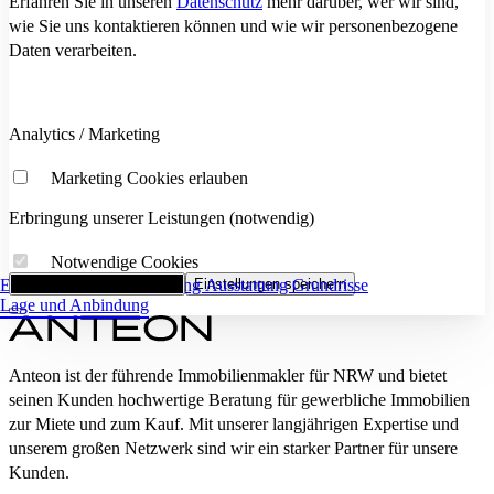
Erfahren Sie in unseren
Datenschutz
mehr darüber, wer wir sind,
wie Sie uns kontaktieren können und wie wir personenbezogene
Daten verarbeiten.
Analytics / Marketing
Marketing Cookies erlauben
Erbringung unserer Leistungen (notwendig)
Notwendige Cookies
Eckdaten
Alle Cookies akzeptieren
Flächenaufstellung
Einstellungen speichern
Ausstattung
Grundrisse
Lage und Anbindung
Anteon ist der führende Immobilienmakler für NRW und bietet
seinen Kunden hochwertige Beratung für gewerbliche Immobilien
zur Miete und zum Kauf. Mit unserer langjährigen Expertise und
unserem großen Netzwerk sind wir ein starker Partner für unsere
Kunden.