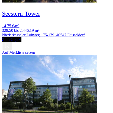
Seestern-Tower
14,75 €/m²
328,50 bis 2.446,19 m²
Niederkasseler Lohweg 175-179, 40547 Düsseldorf
Zum Objekt
Auf Merkliste setzen