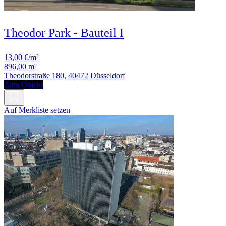
Theodor Park - Bauteil I
13,00 €/m²
896,00 m²
Theodorstraße 180, 40472 Düsseldorf
Zum Objekt
Auf Merkliste setzen