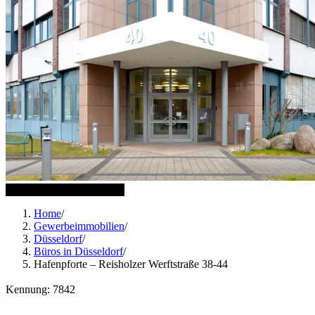
10 weitere Bilder anzeigen
Home
/
Gewerbeimmobilien
/
Düsseldorf
/
Büros in Düsseldorf
/
Hafenpforte – Reisholzer Werftstraße 38-44
Kennung: 7842