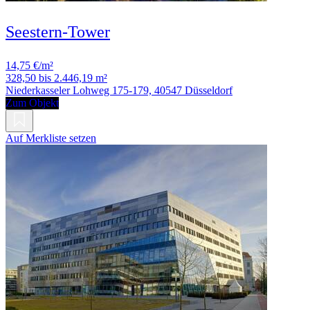
Seestern-Tower
14,75 €/m²
328,50 bis 2.446,19 m²
Niederkasseler Lohweg 175-179, 40547 Düsseldorf
Zum Objekt
Auf Merkliste setzen