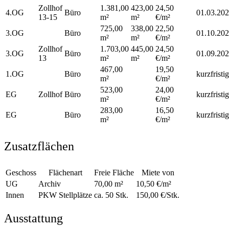
Zollhof
1.381,00
423,00
24,50
4.OG
Büro
01.03.20
13-15
m²
m²
€/m²
725,00
338,00
22,50
3.OG
Büro
01.10.20
m²
m²
€/m²
Zollhof
1.703,00
445,00
24,50
3.OG
Büro
01.09.20
13
m²
m²
€/m²
467,00
19,50
1.OG
Büro
kurzfristig
m²
€/m²
523,00
24,00
EG
Zollhof
Büro
kurzfristig
m²
€/m²
283,00
16,50
EG
Büro
kurzfristig
m²
€/m²
Zusatzflächen
Geschoss
Flächenart
Freie Fläche
Miete von
UG
Archiv
70,00 m²
10,50 €/m²
Innen
PKW Stellplätze
ca. 50 Stk.
150,00 €/Stk.
Ausstattung