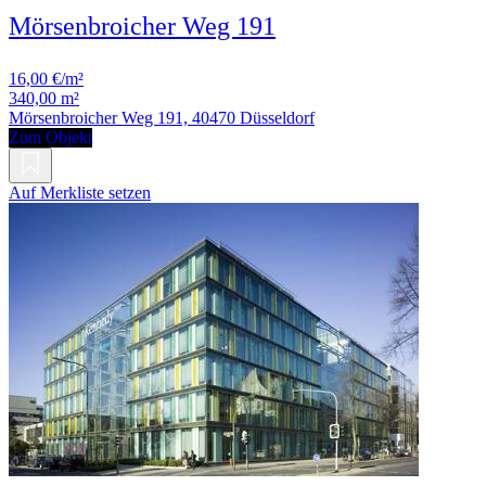
Mörsenbroicher Weg 191
16,00 €/m²
340,00 m²
Mörsenbroicher Weg 191, 40470 Düsseldorf
Zum Objekt
Auf Merkliste setzen