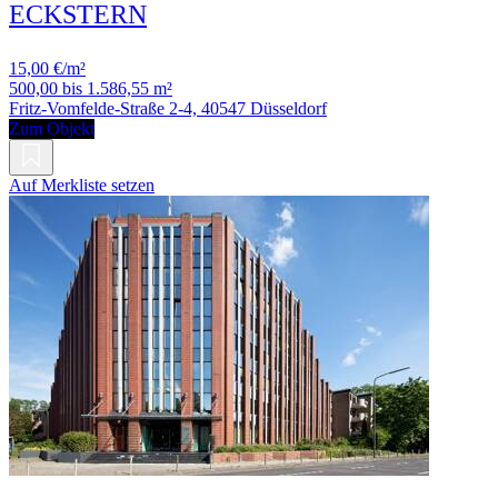
ECKSTERN
15,00 €/m²
500,00 bis 1.586,55 m²
Fritz-Vomfelde-Straße 2-4, 40547 Düsseldorf
Zum Objekt
Auf Merkliste setzen