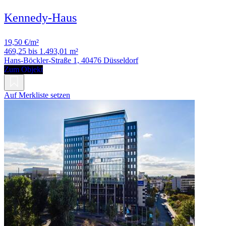
Kennedy-Haus
19,50 €/m²
469,25 bis 1.493,01 m²
Hans-Böckler-Straße 1, 40476 Düsseldorf
Zum Objekt
Auf Merkliste setzen