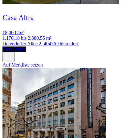
Casa Altra
18,00 €/m²
1.170,18 bis 2.380,55 m²
Derendorfer Allee 2, 40476 Düsseldorf
Zum Objekt
Auf Merkliste setzen