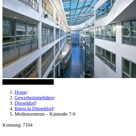
22 weitere Bilder anzeigen
Home
/
Gewerbeimmobilien
/
Düsseldorf
/
Büros in Düsseldorf
/
Medienzentrum – Kaistraße 7-9
Kennung: 7104