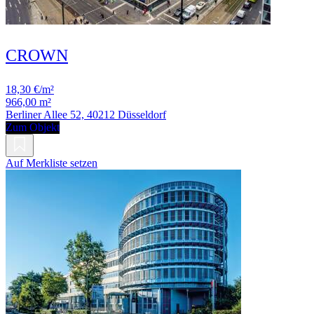
CROWN
18,30 €/m²
966,00 m²
Berliner Allee 52, 40212 Düsseldorf
Zum Objekt
Auf Merkliste setzen