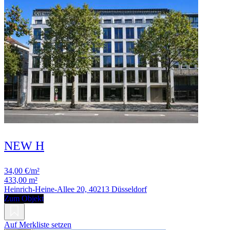
NEW H
34,00 €/m²
433,00 m²
Heinrich-Heine-Allee 20, 40213 Düsseldorf
Zum Objekt
Auf Merkliste setzen