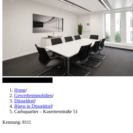
10 weitere Bilder anzeigen
Home
/
Gewerbeimmobilien
/
Düsseldorf
/
Büros in Düsseldorf
/
Carlsquartier – Kasernenstraße 51
Kennung: 8111