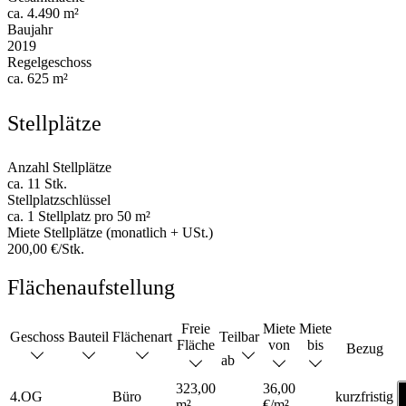
ca. 4.490 m²
Baujahr
2019
Regelgeschoss
ca. 625 m²
Stellplätze
Anzahl Stellplätze
ca. 11 Stk.
Stellplatzschlüssel
ca. 1 Stellplatz pro 50 m²
Miete Stellplätze (monatlich + USt.)
200,00 €/Stk.
Flächenaufstellung
Freie
Miete
Miete
Geschoss
Bauteil
Flächenart
Teilbar
Fläche
von
bis
Bezug
ab
323,00
36,00
4.OG
Büro
kurzfristig
m²
€/m²