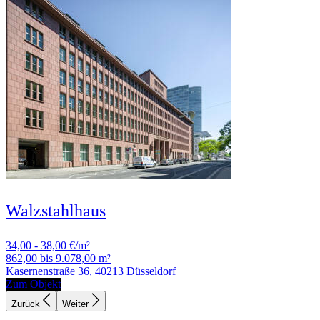
Walzstahlhaus
34,00 - 38,00 €/m²
862,00 bis 9.078,00 m²
Kasernenstraße 36, 40213 Düsseldorf
Zum Objekt
Zurück
Weiter