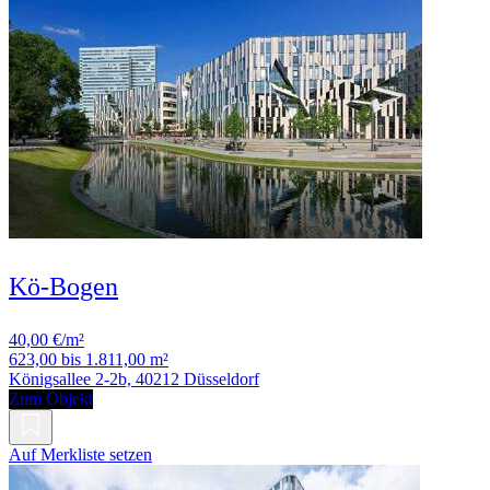
Kö-Bogen
40,00 €/m²
623,00 bis 1.811,00 m²
Königsallee 2-2b, 40212 Düsseldorf
Zum Objekt
Auf Merkliste setzen