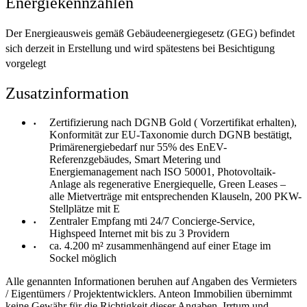
Energiekennzahlen
Der Energieausweis gemäß Gebäudeenergiegesetz (GEG) befindet
sich derzeit in Erstellung und wird spätestens bei Besichtigung
vorgelegt
Zusatzinformation
Zertifizierung nach DGNB Gold ( Vorzertifikat erhalten),
Konformität zur EU-Taxonomie durch DGNB bestätigt,
Primärenergiebedarf nur 55% des EnEV-
Referenzgebäudes, Smart Metering und
Energiemanagement nach ISO 50001, Photovoltaik-
Anlage als regenerative Energiequelle, Green Leases –
alle Mietverträge mit entsprechenden Klauseln, 200 PKW-
Stellplätze mit E
Zentraler Empfang mti 24/7 Concierge-Service,
Highspeed Internet mit bis zu 3 Providern
ca. 4.200 m² zusammenhängend auf einer Etage im
Sockel möglich
Alle genannten Informationen beruhen auf Angaben des Vermieters
/ Eigentümers / Projektentwicklers. Anteon Immobilien übernimmt
keine Gewähr für die Richtigkeit dieser Angaben. Irrtum und