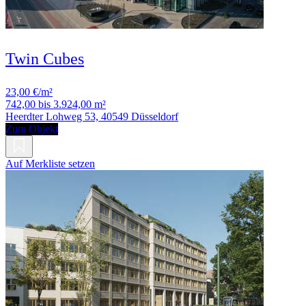
Twin Cubes
23,00 €/m²
742,00 bis 3.924,00 m²
Heerdter Lohweg 53, 40549 Düsseldorf
Zum Objekt
Auf Merkliste setzen