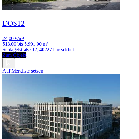
DOS12
24,00 €/m²
513,00 bis 5.991,00 m²
Schlägelstraße 12, 40227 Düsseldorf
Zum Objekt
Auf Merkliste setzen