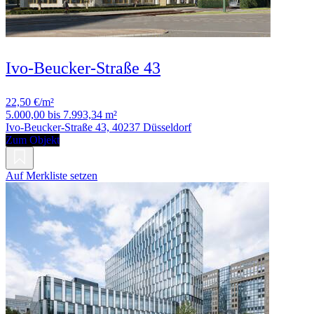
Ivo-Beucker-Straße 43
22,50 €/m²
5.000,00 bis 7.993,34 m²
Ivo-Beucker-Straße 43, 40237 Düsseldorf
Zum Objekt
Auf Merkliste setzen