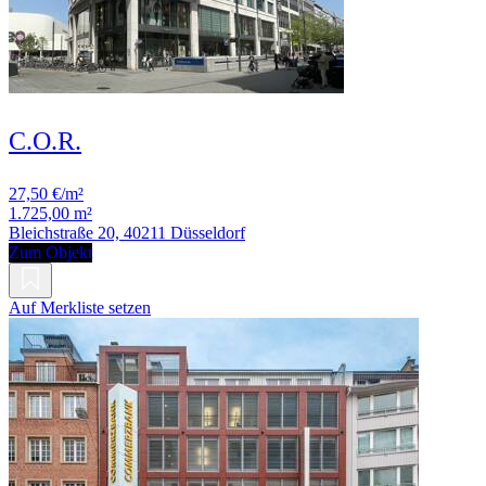
C.O.R.
27,50 €/m²
1.725,00 m²
Bleichstraße 20, 40211 Düsseldorf
Zum Objekt
Auf Merkliste setzen