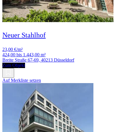
Neuer Stahlhof
23,00 €/m²
424,00 bis 1.443,00 m²
Breite Straße 67-69, 40213 Düsseldorf
Zum Objekt
Auf Merkliste setzen