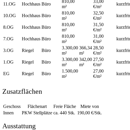
810,00
33,00
11.OG
Hochhaus
Büro
kurzfris
m²
€/m²
810,00
32,50
10.OG
Hochhaus
Büro
kurzfris
m²
€/m²
810,00
31,50
8.OG
Hochhaus
Büro
kurzfris
m²
€/m²
810,00
31,00
7.OG
Hochhaus
Büro
kurzfris
m²
€/m²
3.300,00
366,34
28,50
3.OG
Riegel
Büro
kurzfris
m²
m²
€/m²
3.300,00
342,00
27,50
1.OG
Riegel
Büro
kurzfris
m²
m²
€/m²
1.500,00
27,00
EG
Riegel
Büro
kurzfris
m²
€/m²
Zusatzflächen
Geschoss
Flächenart
Freie Fläche
Miete von
Innen
PKW Stellplätze
ca. 440 Stk.
190,00 €/Stk.
Ausstattung