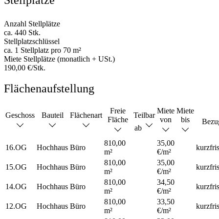
Stellplätze
Anzahl Stellplätze
ca. 440 Stk.
Stellplatzschlüssel
ca. 1 Stellplatz pro 70 m²
Miete Stellplätze (monatlich + USt.)
190,00 €/Stk.
Flächenaufstellung
Freie
Miete
Miete
Geschoss
Bauteil
Flächenart
Teilbar
Fläche
von
bis
Bezu
ab
810,00
35,00
16.OG
Hochhaus
Büro
kurzfris
m²
€/m²
810,00
35,00
15.OG
Hochhaus
Büro
kurzfris
m²
€/m²
810,00
34,50
14.OG
Hochhaus
Büro
kurzfris
m²
€/m²
810,00
33,50
12.OG
Hochhaus
Büro
kurzfris
m²
€/m²