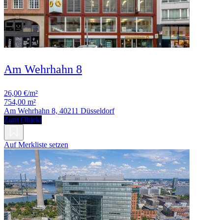
Am Wehrhahn 8
26,00 €/m²
754,00 m²
Am Wehrhahn 8, 40211 Düsseldorf
Zum Objekt
Auf Merkliste setzen