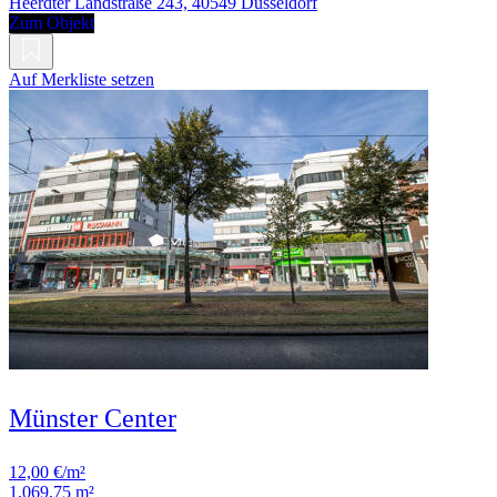
Heerdter Landstraße 243, 40549 Düsseldorf
Zum Objekt
Auf Merkliste setzen
Münster Center
12,00 €/m²
1.069,75 m²