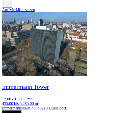
Auf Merkliste setzen
Immermann Tower
12,00 - 13,00 €/m²
435,00 bis 5.285,00 m²
Immermannstraße 40, 40210 Düsseldorf
Zum Objekt