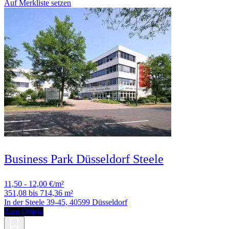
Auf Merkliste setzen
Business Park Düsseldorf Steele
11,50 - 12,00 €/m²
351,08 bis 714,36 m²
In der Steele 39-45, 40599 Düsseldorf
Zum Objekt