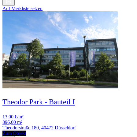
Auf Merkliste setzen
Theodor Park - Bauteil I
13,00 €/m²
896,00 m²
Theodorstraße 180, 40472 Düsseldorf
Zum Objekt