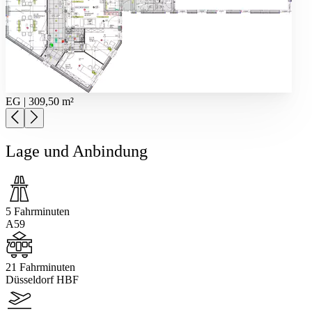
EG | 309,50 m²
Lage und Anbindung
5 Fahrminuten
A59
21 Fahrminuten
Düsseldorf HBF