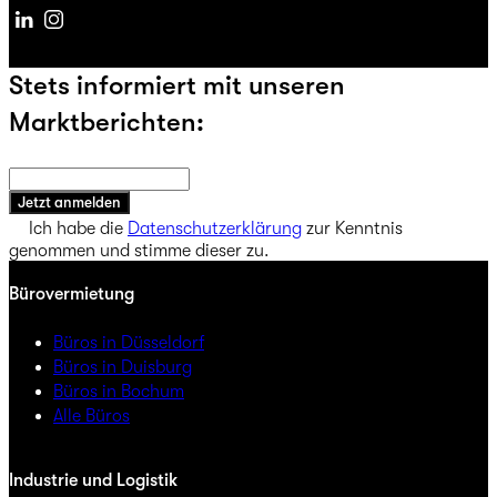
Linkedin
Instagram
Stets informiert mit unseren
Marktberichten:
Jetzt anmelden
Ich habe die
Datenschutzerklärung
zur Kenntnis
genommen und stimme dieser zu.
Bürovermietung
Büros in Düsseldorf
Büros in Duisburg
Büros in Bochum
Alle Büros
Industrie und Logistik