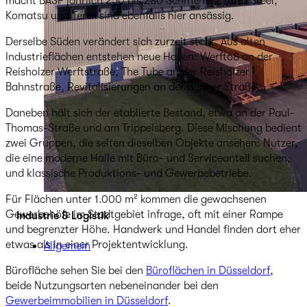
macht BASF jährlich 250 bis 280 Schiffe fest. Tata Steel,
Komatsu und Terex sind ebenfalls hier ansässig.
Derselbe Süden verändert sich zurzeit stark. Aus alten
Industrieflächen entstehen neue Hallen: Werft68 an der
Reisholzer Werftstraße, The Tube an der Reisholzer
Bahnstraße, Revitalisierungen an der Bonner Straße.
Daneben hält sich der etablierte Bestand, etwa an der Paul-
Thomas-Straße und am Trippelsberg. Diese Mischung bedient
zwei Gruppen, die selten dieselben Objekte ansehen: Nutzer,
die eine moderne Halle mit Büro- und Serviceanteil suchen,
und klassische Produktions- und Gewerbebetriebe.
Für Flächen unter 1.000 m² kommen die gewachsenen
Gewerbehöfe im Stadtgebiet infrage, oft mit einer Rampe
Industrie & Logistik
und begrenzter Höhe. Handwerk und Handel finden dort eher
etwas als in einer Projektentwicklung.
Allgemein
Bürofläche sehen Sie bei den
Büroflächen in Düsseldorf
,
beide Nutzungsarten nebeneinander bei den
Gewerbeimmobilien in Düsseldorf
.