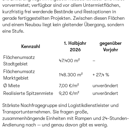
vorvermietet; verfügbar sind vor allem Untermietflächen,
kurzfristig frei werdende Bestände und Restoptionen in
gerade fertiggestellten Projekten. Zwischen diesen Flächen
und einem Neubau liegt kein gleitender Übergang, sondern
eine Stufe.
1. Halbjahr
gegenüber
Kennzahl
2026
Vorjahr
Flächenumsatz
47.400 m²
–
Stadtgebiet
Flächenumsatz
148.300 m²
+ 27,4 %
Marktgebiet
Ø Miete
7,00 €/m²
unverändert
Realisierte Spitzenmiete
9,20 €/m²
unverändert
Stärkste Nachfragegruppe sind Logistikdienstleister und
Transportunternehmen. Sie fragen große,
zusammenhängende Einheiten mit Rampen und 24-Stunden-
Andienung nach — und genau davon gibt es wenig.