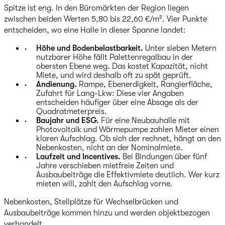
Spitze ist eng. In den Büromärkten der Region liegen
zwischen beiden Werten 5,80 bis 22,60 €/m². Vier Punkte
entscheiden, wo eine Halle in dieser Spanne landet:
Höhe und Bodenbelastbarkeit.
Unter sieben Metern
nutzbarer Höhe fällt Palettenregalbau in der
obersten Ebene weg. Das kostet Kapazität, nicht
Miete, und wird deshalb oft zu spät geprüft.
Andienung.
Rampe, Ebenerdigkeit, Rangierfläche,
Zufahrt für Lang-Lkw: Diese vier Angaben
entscheiden häufiger über eine Absage als der
Quadratmeterpreis.
Baujahr und ESG.
Für eine Neubauhalle mit
Photovoltaik und Wärmepumpe zahlen Mieter einen
klaren Aufschlag. Ob sich der rechnet, hängt an den
Nebenkosten, nicht an der Nominalmiete.
Laufzeit und Incentives.
Bei Bindungen über fünf
Jahre verschieben mietfreie Zeiten und
Ausbaubeiträge die Effektivmiete deutlich. Wer kurz
mieten will, zahlt den Aufschlag vorne.
Nebenkosten, Stellplätze für Wechselbrücken und
Ausbaubeiträge kommen hinzu und werden objektbezogen
verhandelt.