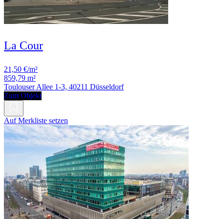
La Cour
21,50 €/m²
859,79 m²
Toulouser Allee 1-3, 40211 Düsseldorf
Zum Objekt
Auf Merkliste setzen