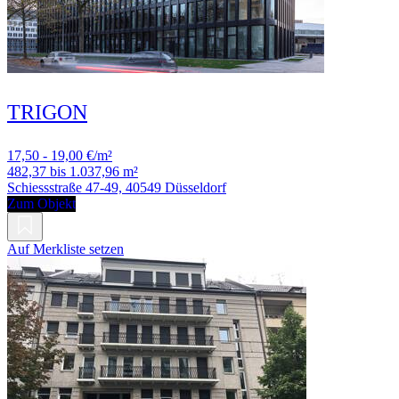
TRIGON
17,50 - 19,00 €/m²
482,37 bis 1.037,96 m²
Schiessstraße 47-49, 40549 Düsseldorf
Zum Objekt
Auf Merkliste setzen