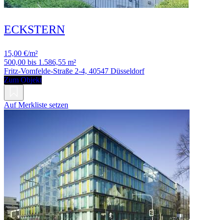
ECKSTERN
15,00 €/m²
500,00 bis 1.586,55 m²
Fritz-Vomfelde-Straße 2-4, 40547 Düsseldorf
Zum Objekt
Auf Merkliste setzen