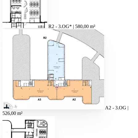
R2 - 3.OG* | 580,00 m²
A2 - 3.OG |
526,00 m²