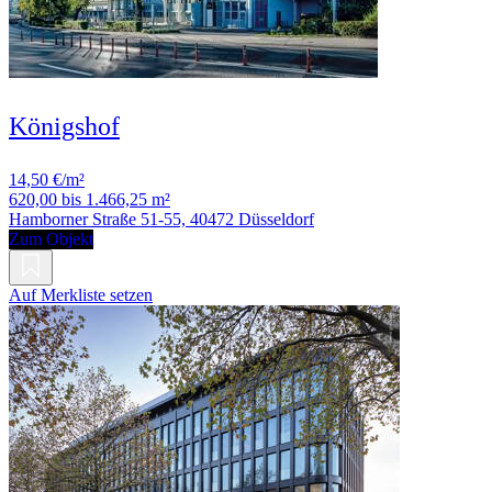
Königshof
14,50 €/m²
620,00 bis 1.466,25 m²
Hamborner Straße 51-55, 40472 Düsseldorf
Zum Objekt
Auf Merkliste setzen