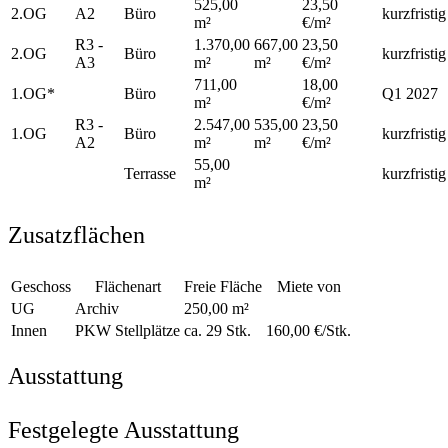
525,00
23,50
2.OG
A2
Büro
kurzfristig
m²
€/m²
R3 -
1.370,00
667,00
23,50
2.OG
Büro
kurzfristig
A3
m²
m²
€/m²
711,00
18,00
1.OG*
Büro
Q1 2027
m²
€/m²
R3 -
2.547,00
535,00
23,50
1.OG
Büro
kurzfristig
A2
m²
m²
€/m²
55,00
Terrasse
kurzfristig
m²
Zusatzflächen
Geschoss
Flächenart
Freie Fläche
Miete von
UG
Archiv
250,00 m²
Innen
PKW Stellplätze
ca. 29 Stk.
160,00 €/Stk.
Ausstattung
Festgelegte Ausstattung