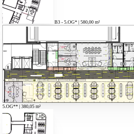
B3 - 5.OG* | 580,00 m²
5.OG** | 380,05 m²