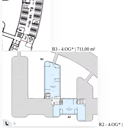
B3 - 4.OG* | 711,00 m²
R2 - 4.OG* |