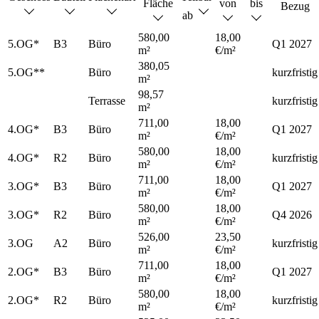
Fläche
von
bis
Bezug
ab
580,00
18,00
5.OG*
B3
Büro
Q1 2027
m²
€/m²
380,05
5.OG**
Büro
kurzfristig
m²
98,57
Terrasse
kurzfristig
m²
711,00
18,00
4.OG*
B3
Büro
Q1 2027
m²
€/m²
580,00
18,00
4.OG*
R2
Büro
kurzfristig
m²
€/m²
711,00
18,00
3.OG*
B3
Büro
Q1 2027
m²
€/m²
580,00
18,00
3.OG*
R2
Büro
Q4 2026
m²
€/m²
526,00
23,50
3.OG
A2
Büro
kurzfristig
m²
€/m²
711,00
18,00
2.OG*
B3
Büro
Q1 2027
m²
€/m²
580,00
18,00
2.OG*
R2
Büro
kurzfristig
m²
€/m²