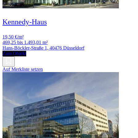
Kennedy-Haus
19,50 €/m²
469,25 bis 1.493,01 m²
Hans-Böckler-Straße 1, 40476 Düsseldorf
Zum Objekt
Auf Merkliste setzen