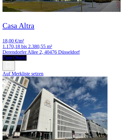
Casa Altra
18,00 €/m²
1.170,18 bis 2.380,55 m²
Derendorfer Allee 2, 40476 Düsseldorf
Zum Objekt
Auf Merkliste setzen