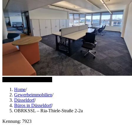
20 weitere Bilder anzeigen
Home
/
Gewerbeimmobilien
/
Düsseldorf
/
Büros in Düsseldorf
/
OBRKSSL – Ria-Thiele-Straße 2-2a
Kennung: 7923