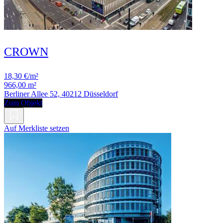
CROWN
18,30 €/m²
966,00 m²
Berliner Allee 52, 40212 Düsseldorf
Zum Objekt
Auf Merkliste setzen