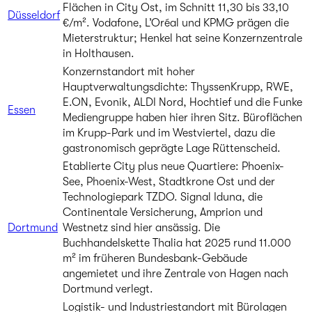
Flächen in City Ost, im Schnitt 11,30 bis 33,10
Düsseldorf
€/m². Vodafone, L’Oréal und KPMG prägen die
Mieterstruktur; Henkel hat seine Konzernzentrale
in Holthausen.
Konzernstandort mit hoher
Hauptverwaltungsdichte: ThyssenKrupp, RWE,
E.ON, Evonik, ALDI Nord, Hochtief und die Funke
Essen
Mediengruppe haben hier ihren Sitz. Büroflächen
im Krupp-Park und im Westviertel, dazu die
gastronomisch geprägte Lage Rüttenscheid.
Etablierte City plus neue Quartiere: Phoenix-
See, Phoenix-West, Stadtkrone Ost und der
Technologiepark TZDO. Signal Iduna, die
Continentale Versicherung, Amprion und
Dortmund
Westnetz sind hier ansässig. Die
Buchhandelskette Thalia hat 2025 rund 11.000
m² im früheren Bundesbank-Gebäude
angemietet und ihre Zentrale von Hagen nach
Dortmund verlegt.
Logistik- und Industriestandort mit Bürolagen