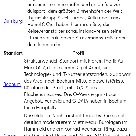
am sanierten Innenhafen und im Umfeld von
duisport, dem größten Binnenhafen der Welt.
thyssenkrupp Steel Europe, Xella und Franz
Duisburg
Haniel & Cie. haben hier ihren Sitz, der
Reiseveranstalter schauinsland-reisen seine
Firmenzentrale an der Stresemannstraße nahe
dem Innenhafen.
Standort
Profil
Strukturwandel-Standort mit klarem Profil: Auf
Mark 51°7, dem früheren Opel-Areal, sind
Technologie- und IT-Nutzer entstanden. 2025 war
das Areal nach Bochum-Mitte die zweitstärkste
Bochum
Bürolage der Stadt, mit 15,9 % des
Flächenumsatzes. Das O-Werk ergänzt das
Angebot. Vonovia und G DATA haben in Bochum
ihren Hauptsitz.
Düsseldorfer Nachbarstadt links des Rheins mit
deutlich moderaterem Mietniveau. Bürolagen im
Hammfeld und am Konrad-Adenauer-Ring, dazu
Neuss
der RheinPort Düsseldorf-Neuss. 3M Deutschland