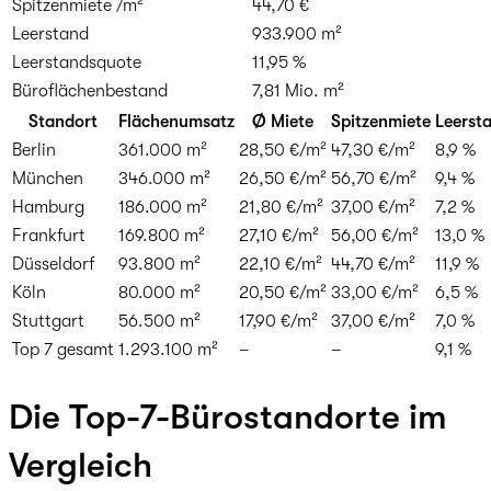
Spitzenmiete /m²
44,70 €
Leerstand
933.900 m²
Leerstandsquote
11,95 %
Büroflächenbestand
7,81 Mio. m²
Standort
Flächenumsatz
Ø Miete
Spitzenmiete
Leerst
Berlin
361.000 m²
28,50 €/m²
47,30 €/m²
8,9 %
München
346.000 m²
26,50 €/m²
56,70 €/m²
9,4 %
Hamburg
186.000 m²
21,80 €/m²
37,00 €/m²
7,2 %
Frankfurt
169.800 m²
27,10 €/m²
56,00 €/m²
13,0 %
Düsseldorf
93.800 m²
22,10 €/m²
44,70 €/m²
11,9 %
Köln
80.000 m²
20,50 €/m²
33,00 €/m²
6,5 %
Stuttgart
56.500 m²
17,90 €/m²
37,00 €/m²
7,0 %
Top 7 gesamt
1.293.100 m²
–
–
9,1 %
Die Top-7-Bürostandorte im
Vergleich