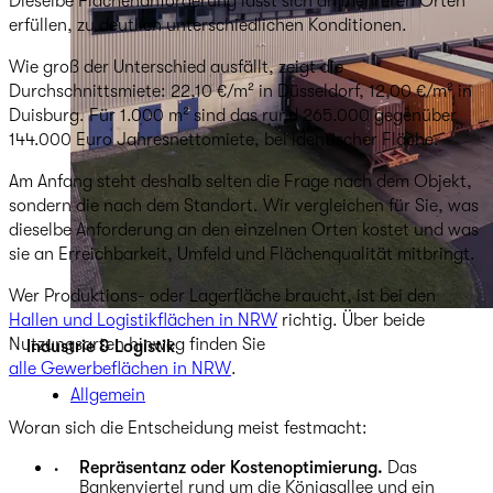
Dieselbe Flächenanforderung lässt sich an mehreren Orten
erfüllen, zu deutlich unterschiedlichen Konditionen.
Wie groß der Unterschied ausfällt, zeigt die
Durchschnittsmiete: 22,10 €/m² in Düsseldorf, 12,00 €/m² in
Duisburg. Für 1.000 m² sind das rund 265.000 gegenüber
144.000 Euro Jahresnettomiete, bei identischer Fläche.
Am Anfang steht deshalb selten die Frage nach dem Objekt,
sondern die nach dem Standort. Wir vergleichen für Sie, was
dieselbe Anforderung an den einzelnen Orten kostet und was
sie an Erreichbarkeit, Umfeld und Flächenqualität mitbringt.
Wer Produktions- oder Lagerfläche braucht, ist bei den
Hallen und Logistikflächen in NRW
richtig. Über beide
Nutzungsarten hinweg finden Sie
Industrie & Logistik
alle Gewerbeflächen in NRW
.
Allgemein
Woran sich die Entscheidung meist festmacht:
Repräsentanz oder Kostenoptimierung.
Das
Bankenviertel rund um die Königsallee und ein