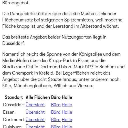
Büroangebot.
Die Ruhrgebietsstädte zeigen dasselbe Muster: sinkender
Flächenumsatz bei steigenden Spitzenmieten, weil moderne
Fläche knapp ist und der Leerstand im Altbestand wächst.
Das breiteste Angebot beider Nutzungsarten liegt in
Düsseldorf.
Namentlich reicht die Spanne von der Königsallee und dem
MedienHafen über den Krupp-Park in Essen und die
Stadtkrone Ost in Dortmund bis zu Mark 51°7 in Bochum und
dem Chempark in Krefeld. Bei Lagerflächen reicht das
Angebot über die acht Städte hinaus, unter anderem nach
Köln, Mönchengladbach, Willich und Viersen.
Standort
Alle Flächen
Büro
Halle
Düsseldorf
Übersicht
Büro
Halle
Essen
Übersicht
Büro
Halle
Dortmund
Übersicht
Büro
Halle
Duisburg
Übersicht
Büro
Halle