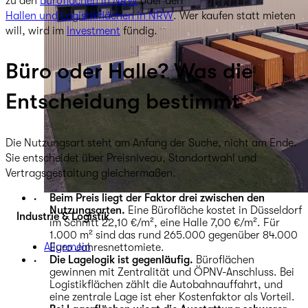
zu den
Büroflächen in NRW
oder den
Hallen und Logistikflächen in NRW
. Wer kaufen statt mieten
will, wird im
Investment
fündig.
Büro oder Halle? Was die
Entscheidung bestimmt
Die Nutzungsart steht am Anfang der Suche, nicht am Ende.
Sie entscheidet über Preisniveau, Standortwahl und
Vertragsgestaltung gleichermaßen.
Beim Preis liegt der Faktor drei zwischen den
Nutzungsarten.
Eine Bürofläche kostet in Düsseldorf
Industrie & Logistik
im Schnitt 22,10 €/m², eine Halle 7,00 €/m². Für
1.000 m² sind das rund 265.000 gegenüber 84.000
Allgemein
Euro Jahresnettomiete.
Die Lagelogik ist gegenläufig.
Büroflächen
gewinnen mit Zentralität und ÖPNV-Anschluss. Bei
Logistikflächen zählt die Autobahnauffahrt, und
eine zentrale Lage ist eher Kostenfaktor als Vorteil.