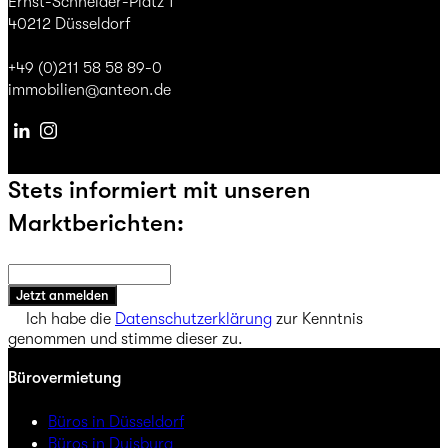
Ernst-Schneider-Platz 1
40212 Düsseldorf
+49 (0)211 58 58 89-0
immobilien@anteon.de
Linkedin
Instagram
Stets informiert mit unseren
Marktberichten:
Jetzt anmelden
Ich habe die
Datenschutzerklärung
zur Kenntnis
genommen und stimme dieser zu.
Bürovermietung
Büros in Düsseldorf
Büros in Duisburg