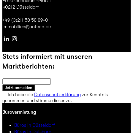
Ernst-Schneider-Platz 1
40212 Düsseldorf
+49 (0)211 58 58 89-0
immobilien@anteon.de
Linkedin
Instagram
Stets informiert mit unseren
Marktberichten:
Jetzt anmelden
Ich habe die
Datenschutzerklärung
zur Kenntnis
genommen und stimme dieser zu.
Bürovermietung
Büros in Düsseldorf
Büros in Duisburg