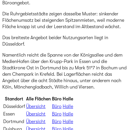
Büroangebot.
Die Ruhrgebietsstädte zeigen dasselbe Muster: sinkender
Flächenumsatz bei steigenden Spitzenmieten, weil moderne
Fläche knapp ist und der Leerstand im Altbestand wächst.
Das breiteste Angebot beider Nutzungsarten liegt in
Düsseldorf.
Namentlich reicht die Spanne von der Königsallee und dem
MedienHafen über den Krupp-Park in Essen und die
Stadtkrone Ost in Dortmund bis zu Mark 51°7 in Bochum und
dem Chempark in Krefeld. Bei Lagerflächen reicht das
Angebot über die acht Städte hinaus, unter anderem nach
Köln, Mönchengladbach, Willich und Viersen.
Standort
Alle Flächen
Büro
Halle
Düsseldorf
Übersicht
Büro
Halle
Essen
Übersicht
Büro
Halle
Dortmund
Übersicht
Büro
Halle
Duisburg
Übersicht
Büro
Halle