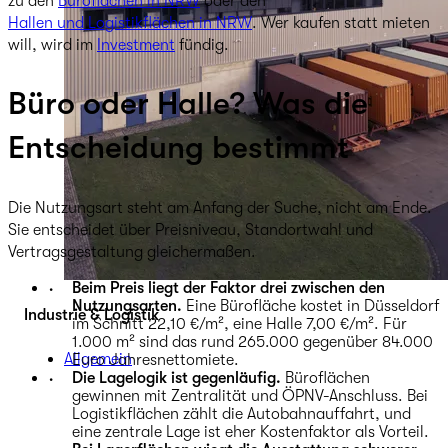
zu den
Büroflächen in NRW
oder den
Hallen und Logistikflächen in NRW
. Wer kaufen statt mieten
will, wird im
Investment
fündig.
Büro oder Halle? Was die
Entscheidung bestimmt
Die Nutzungsart steht am Anfang der Suche, nicht am Ende.
Sie entscheidet über Preisniveau, Standortwahl und
Vertragsgestaltung gleichermaßen.
Beim Preis liegt der Faktor drei zwischen den
Nutzungsarten.
Eine Bürofläche kostet in Düsseldorf
Industrie & Logistik
im Schnitt 22,10 €/m², eine Halle 7,00 €/m². Für
1.000 m² sind das rund 265.000 gegenüber 84.000
Allgemein
Euro Jahresnettomiete.
Die Lagelogik ist gegenläufig.
Büroflächen
gewinnen mit Zentralität und ÖPNV-Anschluss. Bei
Logistikflächen zählt die Autobahnauffahrt, und
eine zentrale Lage ist eher Kostenfaktor als Vorteil.