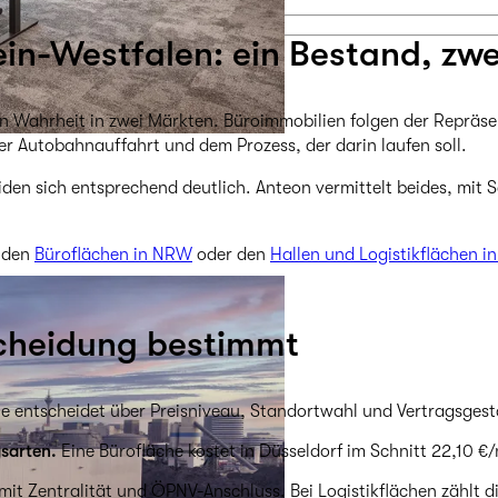
in-Westfalen: ein Bestand, zw
h den gesamten Immobilienprozess.
rnehmen kennen.
n Wahrheit in zwei Märkten. Büroimmobilien folgen der Repräse
er Autobahnauffahrt und dem Prozess, der darin laufen soll.
eiden sich entsprechend deutlich. Anteon vermittelt beides, mi
u den
Büroflächen in NRW
oder den
Hallen und Logistikflächen 
scheidung bestimmt
ie entscheidet über Preisniveau, Standortwahl und Vertragsges
gsarten.
Eine Bürofläche kostet in Düsseldorf im Schnitt 22,10 €
t Zentralität und ÖPNV-Anschluss. Bei Logistikflächen zählt di