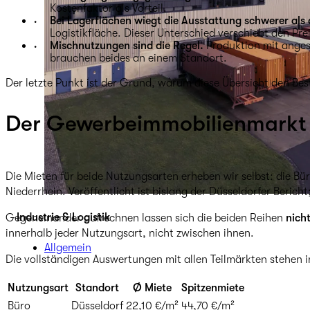
Kostenfaktor als Vorteil.
Bei Lagerflächen wiegt die Ausstattung schwerer als 
Logistikfläche. Dieser Unterschied verschiebt den Prei
Mischnutzungen sind die Regel.
Produktion mit angesc
brauchen beides an einem Standort.
Der letzte Punkt ist der Grund, warum diese Übersicht den Bes
Der Gewerbeimmobilienmarkt 
Die Mieten für beide Nutzungsarten erheben wir selbst: die Bü
Niederrhein. Veröffentlicht ist bislang der Düsseldorfer Beric
Industrie & Logistik
Gegeneinander aufrechnen lassen sich die beiden Reihen
nich
innerhalb jeder Nutzungsart, nicht zwischen ihnen.
Allgemein
Die vollständigen Auswertungen mit allen Teilmärkten stehen 
Nutzungsart
Standort
Ø Miete
Spitzenmiete
Büro
Düsseldorf
22,10 €/m²
44,70 €/m²