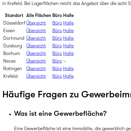
in Krefeld. Bei Lagerflächen reicht das Angebot über die ach
Standort
Alle Flächen
Büro
Halle
Düsseldorf
Übersicht
Büro
Halle
Essen
Übersicht
Büro
Halle
Dortmund
Übersicht
Büro
Halle
Duisburg
Übersicht
Büro
Halle
Bochum
Übersicht
Büro
Halle
Neuss
Übersicht
Büro
–
Ratingen
Übersicht
Büro
Halle
Krefeld
Übersicht
Büro
Halle
Häufige Fragen zu Gewerbeim
Was ist eine Gewerbefläche?
Eine Gewerbefläche ist eine Immobilie, die gewerblich g