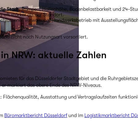
die Stadt.
Rampen, Hallenhöhe, Bodenbelastbarkeit und 24-Stun
s oft stärker als der Standort.
hlossener Verwaltung, Handwerksbetrieb mit Ausstellungsfläche,
tand nicht nach Nutzungsart vorsortiert.
in NRW: aktuelle Zahlen
romieten für das Düsseldorfer Stadtgebiet und die Ruhrgebietsz
ht; er markiert das obere Ende des NRW-Niveaus.
t
: Flächenqualität, Ausstattung und Vertragslaufzeiten funktionie
im
Büromarktbericht Düsseldorf
und im
Logistikmarktbericht Dü