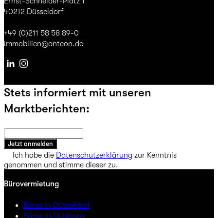
Ernst-Schneider-Platz 1
40212 Düsseldorf
+49 (0)211 58 58 89-0
immobilien@anteon.de
Linkedin
Instagram
Stets informiert mit unseren
Marktberichten:
Jetzt anmelden
Ich habe die
Datenschutzerklärung
zur Kenntnis
genommen und stimme dieser zu.
Bürovermietung
Büros in Düsseldorf
Büros in Duisburg